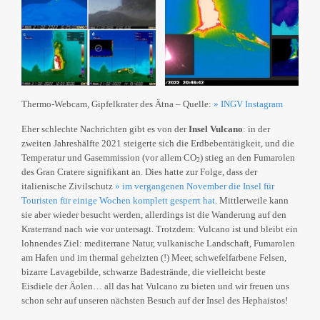
Thermo-Webcam, Gipfelkrater des Ätna – Quelle:
» INGV Instagram
Eher schlechte Nachrichten gibt es von der
Insel Vulcano
: in der
zweiten Jahreshälfte 2021 steigerte sich die Erdbebentätigkeit, und die
Temperatur und Gasemmission (vor allem CO
) stieg an den Fumarolen
2
des Gran Cratere signifikant an. Dies hatte zur Folge, dass der
italienische Zivilschutz
» im vergangenen November die Insel für
Touristen für einige Wochen komplett gesperrt hat
. Mittlerweile kann
sie aber wieder besucht werden, allerdings ist die Wanderung auf den
Kraterrand nach wie vor untersagt. Trotzdem: Vulcano ist und bleibt ein
lohnendes Ziel: mediterrane Natur, vulkanische Landschaft, Fumarolen
am Hafen und im thermal geheizten (!) Meer, schwefelfarbene Felsen,
bizarre Lavagebilde, schwarze Badestrände, die vielleicht beste
Eisdiele der Äolen… all das hat Vulcano zu bieten und wir freuen uns
schon sehr auf unseren nächsten Besuch auf der Insel des Hephaistos!