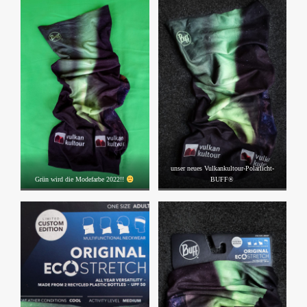
unser neues Vulkankultour-Polarlicht-
Grün wird die Modefarbe 2022!!
BUFF®