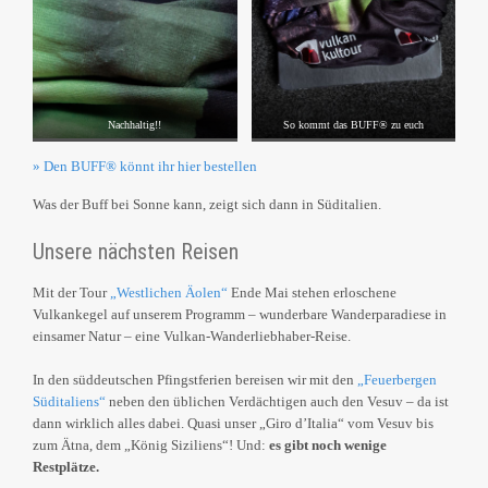
Nachhaltig!!
So kommt das BUFF® zu euch
» Den BUFF® könnt ihr hier bestellen
Was der Buff bei Sonne kann, zeigt sich dann in Süditalien.
Unsere nächsten Reisen
Mit der Tour
„Westlichen Äolen“
Ende Mai stehen erloschene
Vulkankegel auf unserem Programm – wunderbare Wanderparadiese in
einsamer Natur – eine Vulkan-Wanderliebhaber-Reise.
In den süddeutschen Pfingstferien bereisen wir mit den
„Feuerbergen
Süditaliens“
neben den üblichen Verdächtigen auch den Vesuv – da ist
dann wirklich alles dabei. Quasi unser „Giro d’Italia“ vom Vesuv bis
zum Ätna, dem „König Siziliens“! Und:
es gibt noch wenige
Restplätze.