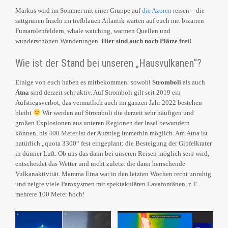
Markus wird im Sommer mit einer Gruppe auf
die Azoren
reisen – die
sattgrünen Inseln im tiefblauen Atlantik warten auf euch mit bizarren
Fumarolenfeldern, whale watching, warmen Quellen und
wunderschönen Wanderungen.
Hier sind auch noch Plätze frei!
Wie ist der Stand bei unseren „Hausvulkanen“?
Einige von euch haben es mitbekommen: sowohl
Stromboli
als auch
Ätna
sind derzeit sehr aktiv. Auf Stromboli gilt seit 2019 ein
Aufstiegsverbot, das vermutlich auch im ganzen Jahr 2022 bestehen
bleibt
Wir werden auf Stromboli die derzeit sehr häufigen und
großen Explosionen aus unteren Regionen der Insel bewundern
können, bis 400 Meter ist der Aufstieg immerhin möglich. Am Ätna ist
natürlich „quota 3300“ fest eingeplant: die Besteigung der Gipfelkrater
in dünner Luft. Ob uns das dann bei unseren Reisen möglich sein wird,
entscheidet das Wetter und nicht zuletzt die dann herrschende
Vulkanaktivität. Mamma Etna war in den letzten Wochen recht unruhig
und zeigte viele Paroxysmen mit spektakulären Lavafontänen, z.T.
mehrere 100 Meter hoch!