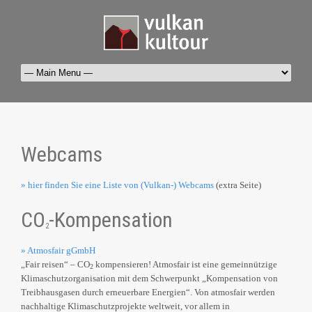
Webcams
» hier finden Sie eine Liste von (Vulkan-) Webcams
(extra Seite)
CO
-Kompensation
2
» Atmosfair gGmbH
„Fair reisen“ – CO
kompensieren! Atmosfair ist eine gemeinnützige
2
Klimaschutzorganisation mit dem Schwerpunkt „Kompensation von
Treibhausgasen durch erneuerbare Energien“. Von atmosfair werden
nachhaltige Klimaschutzprojekte weltweit, vor allem in