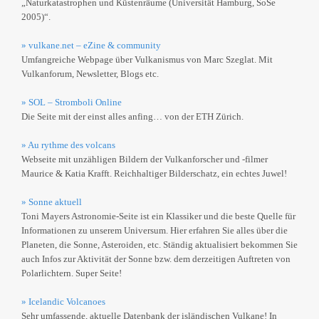
„Naturkatastrophen und Küstenräume (Universität Hamburg, SoSe
2005)“.
» vulkane.net – eZine & community
Umfangreiche Webpage über Vulkanismus von Marc Szeglat. Mit
Vulkanforum, Newsletter, Blogs etc.
» SOL – Stromboli Online
Die Seite mit der einst alles anfing… von der ETH Zürich.
» Au rythme des volcans
Webseite mit unzähligen Bildern der Vulkanforscher und -filmer
Maurice & Katia Krafft. Reichhaltiger Bilderschatz, ein echtes Juwel!
» Sonne aktuell
Toni Mayers Astronomie-Seite ist ein Klassiker und die beste Quelle für
Informationen zu unserem Universum. Hier erfahren Sie alles über die
Planeten, die Sonne, Asteroiden, etc. Ständig aktualisiert bekommen Sie
auch Infos zur Aktivität der Sonne bzw. dem derzeitigen Auftreten von
Polarlichtern. Super Seite!
» Icelandic Volcanoes
Sehr umfassende, aktuelle Datenbank der isländischen Vulkane! In