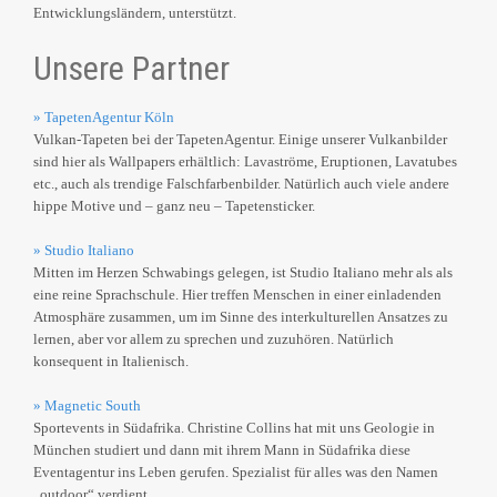
Entwicklungsländern, unterstützt.
Unsere Partner
» TapetenAgentur Köln
Vulkan-Tapeten bei der TapetenAgentur. Einige unserer Vulkanbilder
sind hier als Wallpapers erhältlich: Lavaströme, Eruptionen, Lavatubes
etc., auch als trendige Falschfarbenbilder. Natürlich auch viele andere
hippe Motive und – ganz neu – Tapetensticker.
» Studio Italiano
Mitten im Herzen Schwabings gelegen, ist Studio Italiano mehr als als
eine reine Sprachschule. Hier treffen Menschen in einer einladenden
Atmosphäre zusammen, um im Sinne des interkulturellen Ansatzes zu
lernen, aber vor allem zu sprechen und zuzuhören. Natürlich
konsequent in Italienisch.
» Magnetic South
Sportevents in Südafrika. Christine Collins hat mit uns Geologie in
München studiert und dann mit ihrem Mann in Südafrika diese
Eventagentur ins Leben gerufen. Spezialist für alles was den Namen
„outdoor“ verdient.