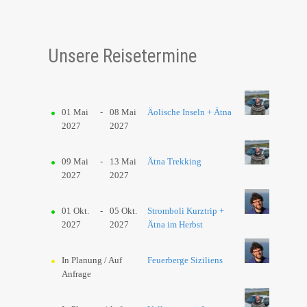
Unsere Reisetermine
01 Mai
-
08 Mai
Äolische Inseln + Ätna
2027
2027
09 Mai
-
13 Mai
Ätna Trekking
2027
2027
01 Okt.
-
05 Okt.
Stromboli Kurztrip +
2027
2027
Ätna im Herbst
In Planung / Auf
Feuerberge Siziliens
Anfrage