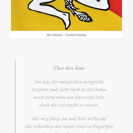
Die Trinacria – Symbol Siziliens
Über den Ätna
ein tag, der magisches verspricht
beginnt und zieht mich in den bann
noch sieht man nur das erste licht
doch die zeit treibt es voran.
der weg fängt an und hört nicht auf
die schönheit der natur einst zu begreifen