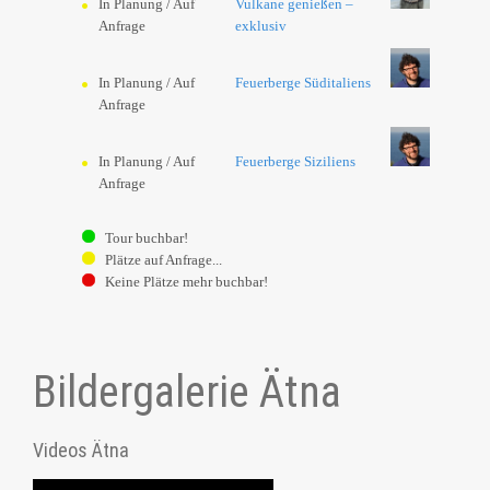
In Planung / Auf
Vulkane genießen –
Anfrage
exklusiv
In Planung / Auf
Feuerberge Süditaliens
Anfrage
In Planung / Auf
Feuerberge Siziliens
Anfrage
Tour buchbar!
Plätze auf Anfrage...
Keine Plätze mehr buchbar!
Bildergalerie Ätna
Videos Ätna