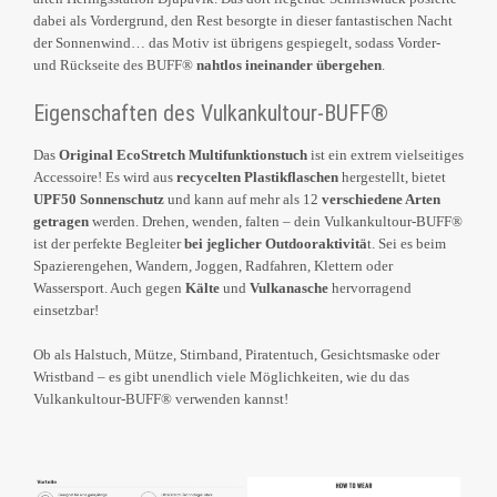
dabei als Vordergrund, den Rest besorgte in dieser fantastischen Nacht
der Sonnenwind… das Motiv ist übrigens gespiegelt, sodass Vorder-
und Rückseite des BUFF®
nahtlos ineinander übergehen
.
Eigenschaften des Vulkankultour-BUFF®
Das
Original EcoStretch Multifunktionstuch
ist ein extrem vielseitiges
Accessoire! Es wird aus
recycelten Plastikflaschen
hergestellt, bietet
UPF50 Sonnenschutz
und kann auf mehr als 12
verschiedene Arten
getragen
werden. Drehen, wenden, falten – dein Vulkankultour-BUFF®
ist der perfekte Begleiter
bei jeglicher Outdooraktivitä
t. Sei es beim
Spazierengehen, Wandern, Joggen, Radfahren, Klettern oder
Wassersport. Auch gegen
Kälte
und
Vulkanasche
hervorragend
einsetzbar!
Ob als Halstuch, Mütze, Stirnband, Piratentuch, Gesichtsmaske oder
Wristband – es gibt unendlich viele Möglichkeiten, wie du das
Vulkankultour-BUFF® verwenden kannst!