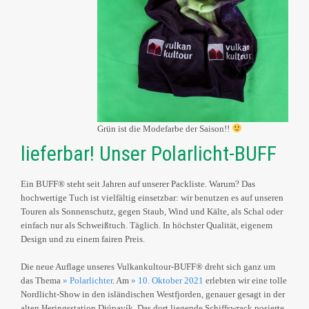
Grün ist die Modefarbe der Saison!!
lieferbar! Unser Polarlicht-BUFF
Ein BUFF® steht seit Jahren auf unserer Packliste. Warum? Das
hochwertige Tuch ist vielfältig einsetzbar: wir benutzen es auf unseren
Touren als Sonnenschutz, gegen Staub, Wind und Kälte, als Schal oder
einfach nur als Schweißtuch. Täglich. In höchster Qualität, eigenem
Design und zu einem fairen Preis.
Die neue Auflage unseres Vulkankultour-BUFF® dreht sich ganz um
das Thema
» Polarlichter
. Am
» 10. Oktober 2021
erlebten wir eine tolle
Nordlicht-Show in den isländischen Westfjorden, genauer gesagt in der
alten Heringsstation Djúpavík. Das dort liegende Schiffswrack posierte