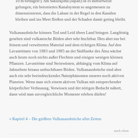
10 m betragen!). Am Sakurajima (Japan) ist es mittlerweile
gelungen, ein betoniertes Kanalsystem so angemessen zu
dimensionieren, dass die Lahare in der Regel in den Kanälen
bleiben und ins Meer fließen und der Schaden damit gering bleibt.
Vulkanausbrüche können Tod und Leid übers Land bringen. Langfristig
gesehen sind vulkanische Böden aber sehr fruchtbar. Dies aber nur bei
feinem und verwitterten Material und dem richtigen Klima. Auf den
Lavaströmen von 1983 und 1985 an der Südflanke des Ätna wächst
auch heute noch nichts außer Flechten und einigen wenigen kleinen
Pflanzen. Lavaströme sind Steinwüsten, abhängig vom Klima auf
Jahrzehnte hinaus unfruchtbarer Böden. Vulkanausbrüche sind aber
auch ein sehr beeindruckendes Naturphänomen unseres noch aktiven
Planeten. Wenn man sich einem aktiven Vulkan mit entsprechender
körperlicher Verfassung, Vorwissen und der nötigen Bedacht nähert,
dann wird man unvergleichliche Momente erleben dürfen!
» Kapitel 4 – Die größten Vulkanausbrüche aller Zeiten
nach oben