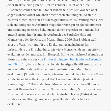
einer Reaktivierung (siehe Eifel im Februar 2007!), aber diese
Ausbrüche werden sich mit hoher Wahrscheinlichkeit Wochen oder
sogar Monate vorher wie oben beschrieben ankündigen. Wenn die
eruptive Geschichte eines Vulkans gut untersucht ist, vermag man einen
sich ankündigenden Ausbruch möglicherweise gut zu charakterisieren
und somit angemessene Schutzmaßnahmen ergreifen zu können. Ein
gutes Beispiel hierfür sind der Ausbruch der Soufrière Hills auf
Montserrat oder die Krise am Merapi Ende 2006. Ein Problem stellt
aber die Verantwortung für die Evakuierungsmaßnahmen dar,
insbesondere die Entscheidung, wie viele Menschen denn nun effektiv
evakuiert werden müssen. Ein Beispiel: Sollte der nächste Ausbruch des
Vesuvs so sein wie der von
Plinius d. Jüngeren beschriebene Ausbruch
von 79 v. Chr.
, dann müsste man bei der heutigen Bevölkerungsdichte
und -verteilung sicherlich mehrere Hunderttausend Menschen
evakuieren! [Soweit die Theorie, wie man das praktisch logistisch lösen
würde, ist nicht vollständig geklärt! Und es handelt sich ja nicht um
wenige Tage… 2 Drittel der Insel Montserrat sind auch in 2007 noch
und seit Beginn des Ausbruchs 1995 unbewohnbar!] Sollte der nächste
Ausbruch des Vesuv aber wie der letzte Ausbruch sein (1944), dann
würde es vermutlich genügen, ein paar Hundert Menschen zu
evakuieren.