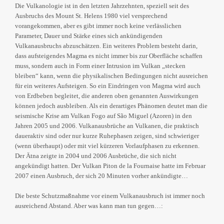
Die Vulkanologie ist in den letzten Jahrzehnten, speziell seit des
Ausbruchs des Mount St. Helens 1980 viel versprechend
vorangekommen, aber es gibt immer noch keine verlässlichen
Parameter, Dauer und Stärke eines sich ankündigenden
Vulkanausbruchs abzuschätzen. Ein weiteres Problem besteht darin,
dass aufsteigendes Magma es nicht immer bis zur Oberfläche schaffen
muss, sondern auch in Form einer Intrusion im Vulkan „stecken
bleiben“ kann, wenn die physikalischen Bedingungen nicht ausreichen
für ein weiteres Aufsteigen. So ein Eindringen von Magma wird auch
von Erdbeben begleitet, die anderen oben genannten Auswirkungen
können jedoch ausbleiben. Als ein derartiges Phänomen deutet man die
seismische Krise am Vulkan Fogo auf São Miguel (Azoren) in den
Jahren 2005 und 2006. Vulkanausbrüche an Vulkanen, die praktisch
daueraktiv sind oder nur kurze Ruhephasen zeigen, sind schwieriger
(wenn überhaupt) oder mit viel kürzeren Vorlaufphasen zu erkennen.
Der Ätna zeigte in 2004 und 2006 Ausbrüche, die sich nicht
angekündigt hatten. Der Vulkan Piton de la Fournaise hatte im Februar
2007 einen Ausbruch, der sich 20 Minuten vorher ankündigte…
Die beste Schutzmaßnahme vor einem Vulkanausbruch ist immer noch
ausreichend Abstand. Aber was kann man tun gegen…: