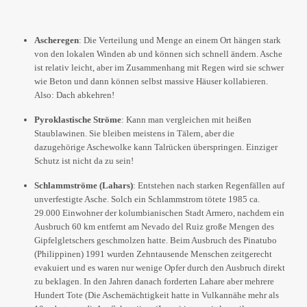
Ascheregen
: Die Verteilung und Menge an einem Ort hängen stark
von den lokalen Winden ab und können sich schnell ändern. Asche
ist relativ leicht, aber im Zusammenhang mit Regen wird sie schwer
wie Beton und dann können selbst massive Häuser kollabieren.
Also: Dach abkehren!
Pyroklastische Ströme
: Kann man vergleichen mit heißen
Staublawinen. Sie bleiben meistens in Tälern, aber die
dazugehörige Aschewolke kann Talrücken überspringen. Einziger
Schutz ist nicht da zu sein!
Schlammströme (Lahars)
: Entstehen nach starken Regenfällen auf
unverfestigte Asche. Solch ein Schlammstrom tötete 1985 ca.
29.000 Einwohner der kolumbianischen Stadt Armero, nachdem ein
Ausbruch 60 km entfernt am Nevado del Ruiz große Mengen des
Gipfelgletschers geschmolzen hatte. Beim Ausbruch des Pinatubo
(Philippinen) 1991 wurden Zehntausende Menschen zeitgerecht
evakuiert und es waren nur wenige Opfer durch den Ausbruch direkt
zu beklagen. In den Jahren danach forderten Lahare aber mehrere
Hundert Tote (Die Aschemächtigkeit hatte in Vulkannähe mehr als