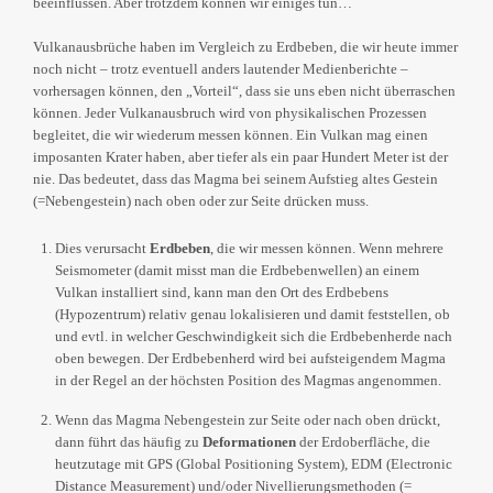
beeinflussen. Aber trotzdem können wir einiges tun…
Vulkanausbrüche haben im Vergleich zu Erdbeben, die wir heute immer
noch nicht – trotz eventuell anders lautender Medienberichte –
vorhersagen können, den „Vorteil“, dass sie uns eben nicht überraschen
können. Jeder Vulkanausbruch wird von physikalischen Prozessen
begleitet, die wir wiederum messen können. Ein Vulkan mag einen
imposanten Krater haben, aber tiefer als ein paar Hundert Meter ist der
nie. Das bedeutet, dass das Magma bei seinem Aufstieg altes Gestein
(=Nebengestein) nach oben oder zur Seite drücken muss.
Dies verursacht
Erdbeben
, die wir messen können. Wenn mehrere
Seismometer (damit misst man die Erdbebenwellen) an einem
Vulkan installiert sind, kann man den Ort des Erdbebens
(Hypozentrum) relativ genau lokalisieren und damit feststellen, ob
und evtl. in welcher Geschwindigkeit sich die Erdbebenherde nach
oben bewegen. Der Erdbebenherd wird bei aufsteigendem Magma
in der Regel an der höchsten Position des Magmas angenommen.
Wenn das Magma Nebengestein zur Seite oder nach oben drückt,
dann führt das häufig zu
Deformationen
der Erdoberfläche, die
heutzutage mit GPS (Global Positioning System), EDM (Electronic
Distance Measurement) und/oder Nivellierungsmethoden (=