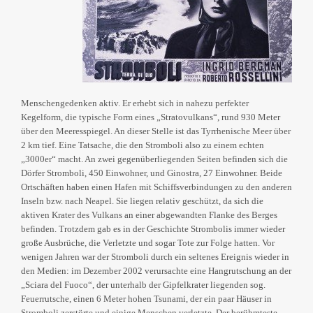
Menschengedenken aktiv. Er erhebt sich in nahezu perfekter
Kegelform, die typische Form eines „Stratovulkans“, rund 930 Meter
über den Meeresspiegel. An dieser Stelle ist das Tyrrhenische Meer über
2 km tief. Eine Tatsache, die den Stromboli also zu einem echten
„3000er“ macht. An zwei gegenüberliegenden Seiten befinden sich die
Dörfer Stromboli, 450 Einwohner, und Ginostra, 27 Einwohner. Beide
Ortschäften haben einen Hafen mit Schiffsverbindungen zu den anderen
Inseln bzw. nach Neapel. Sie liegen relativ geschützt, da sich die
aktiven Krater des Vulkans an einer abgewandten Flanke des Berges
befinden. Trotzdem gab es in der Geschichte Strombolis immer wieder
große Ausbrüche, die Verletzte und sogar Tote zur Folge hatten. Vor
wenigen Jahren war der Stromboli durch ein seltenes Ereignis wieder in
den Medien: im Dezember 2002 verursachte eine Hangrutschung an der
„Sciara del Fuoco“, der unterhalb der Gipfelkrater liegenden sog.
Feuerrutsche, einen 6 Meter hohen Tsunami, der ein paar Häuser in
Stromboli zerstörte und einige Menschen verletzte. Der berühmteste