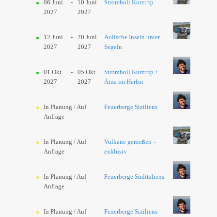
06 Juni
-
10 Juni
Stromboli Kurztrip
2027
2027
12 Juni
-
20 Juni
Äolische Inseln unter
2027
2027
Segeln
01 Okt.
-
05 Okt.
Stromboli Kurztrip +
2027
2027
Ätna im Herbst
In Planung / Auf
Feuerberge Siziliens
Anfrage
In Planung / Auf
Vulkane genießen –
Anfrage
exklusiv
In Planung / Auf
Feuerberge Süditaliens
Anfrage
In Planung / Auf
Feuerberge Siziliens