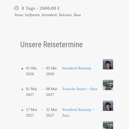
8 Tage -
2600,00 €
Vesuv, Solfatara, Stromboli, Vulcano, Ätna
Unsere Reisetermine
01 Okt.
-
05 Okt.
Stromboli Kurztrip
2026
2026
01 Mai
-
08 Mai
Äolische Inseln + Ätna
2027
2027
17 Mai
-
22 Mai
Stromboli Kurztrip +
2027
2027
Ätna