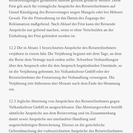
Reisebedingungen genannten Adresse geltend gemacht werden. Diese
Frist gilt auch für vertragliche Ansprüche des Reiseteilnehmers auf
Grund Kündigung des Reisevertrages wegen Mangels oder bei Höherer
Gewalt. Für die Fristwahrung ist das Datum des Zugangs der
Reklamation maßgebend. Nach Ablauf der Frist kann der Reisende
Ansprüche nur geltend machen, wenn er ohne Verschulden an der
Einhaltung der Frist gehindert worden ist.
12.2 Die in Absatz 1 bezeichneten Ansprüche des Reiseteilnehmers
verjähren in einem Jahr. Die Verjährung beginnt mit dem Tage, an dem
die Reise dem Vertrage nach enden sollte. Schweben Verhandlungen
über den Anspruch oder die den Anspruch begründenden Umstände, so
ist die Verjährung gehemmt, bis Vulkankultour GmbH oder der
Reiseteilnehmer die Fortsetzung der Verhandlung verweigern. Die
Verjährung tritt frühestens drei Monate nach dem Ende der Hemmung
ein.
12.3 Jegliche Abtretung von Ansprüchen des Reiseteilnehmers gegen
Vulkankultour GmbH ist ausgeschlossen. Das Abtretungsverbot betrifft
sämtliche Ansprüche aus dem Reisevertrag und im Zusammenhang
damit sowie Ansprüche aus unerlaubter Handlung und
ungerechtfertigter Bereicherung. Ebenso ist die gerichtliche
Geltendmachung der vorbezeichneten Ansprüche des Reiseteilnehmers