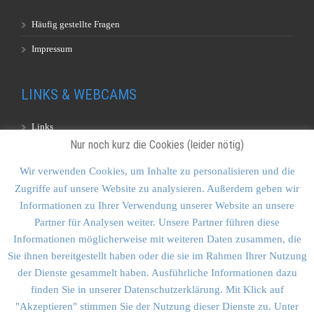
Häufig gestellte Fragen
Impressum
LINKS & WEBCAMS
Links
Nur noch kurz die Cookies (leider nötig)
Webcams
Wir verwenden Cookies, um Inhalte zu personalisieren und die
Zugriffe auf unsere Website zu analysieren. Außerdem geben wir
KONTAKT & SITEMAP
Informationen zu Ihrer Verwendung unserer Website an unsere
Partner für Analysen weiter. Unsere Partner führen diese
Kontakt
Informationen möglicherweise mit weiteren Daten zusammen, die
Sitemap
Sie ihnen bereitgestellt haben oder die sie im Rahmen Ihrer Nutzung
der Dienste gesammelt haben. Ausführliche Informationen dazu
Vulkankultour-BUFF®
finden Sie in unserer Datenschutzerklärung. Mit Klick auf
"Akzeptieren" stimmen Sie der Nutzung dieser Dienste zu. Unter