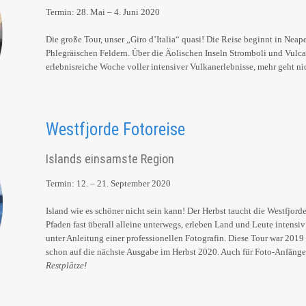
Termin: 28. Mai – 4. Juni 2020
Die große Tour, unser „Giro d’Italia“ quasi! Die Reise beginnt in Neap
Phlegräischen Feldern. Über die Äolischen Inseln Stromboli und Vulc
erlebnisreiche Woche voller intensiver Vulkanerlebnisse, mehr geht ni
Westfjorde Fotoreise
Islands einsamste Region
Termin: 12. – 21. September 2020
Island wie es schöner nicht sein kann! Der Herbst taucht die Westfjord
Pfaden fast überall alleine unterwegs, erleben Land und Leute intensi
unter Anleitung einer professionellen Fotografin. Diese Tour war 201
schon auf die nächste Ausgabe im Herbst 2020. Auch für Foto-Anfänge
Restplätze!