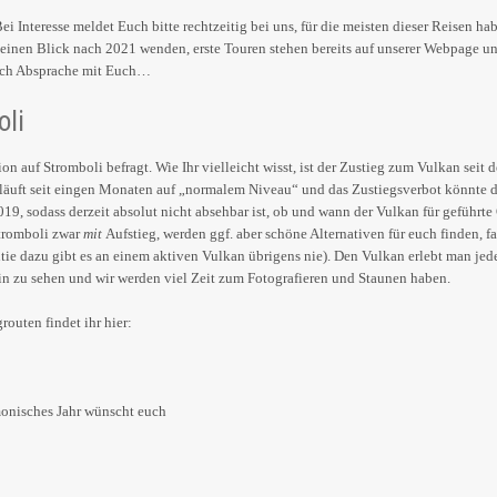
Bei Interesse meldet Euch bitte rechtzeitig bei uns, für die meisten dieser Reisen ha
einen Blick nach 2021 wenden, erste Touren stehen bereits auf unserer Webpage un
nach Absprache mit Euch…
oli
on auf Stromboli befragt. Wie Ihr vielleicht wisst, ist der Zustieg zum Vulkan seit 
erläuft seit eingen Monaten auf „normalem Niveau“ und das Zustiegsverbot könnte
19, sodass derzeit absolut nicht absehbar ist, ob und wann der Vulkan für geführte
Stromboli zwar
mit
Aufstieg, werden ggf. aber schöne Alternativen für euch finden, f
ntie dazu gibt es an einem aktiven Vulkan übrigens nie). Den Vulkan erlebt man je
in zu sehen und wir werden viel Zeit zum Fotografieren und Staunen haben.
outen findet ihr hier:
monisches Jahr wünscht euch