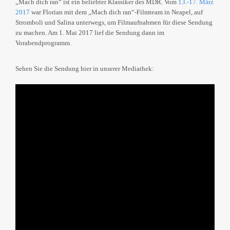
„Mach dich ran“ ist ein beliebter Klassiker des MDR. Vom
13.-17. März
2017
war Florian mit dem „Mach dich ran“-Filmteam in Neapel, auf
Stromboli und Salina unterwegs, um Filmaufnahmen für diese Sendung
zu machen. Am 1. Mai 2017 lief die Sendung dann im
Vorabendprogramm.
Sehen Sie die Sendung hier in unserer Mediathek: