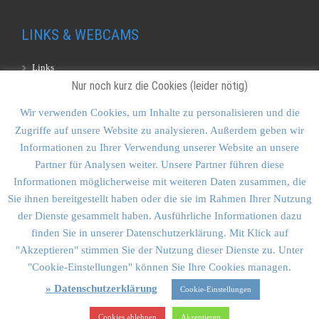
LINKS & WEBCAMS
Links
Nur noch kurz die Cookies (leider nötig)
Webcams
Wir verwenden Cookies, um Inhalte zu personalisieren und die
Zugriffe auf unsere Website zu analysieren. Außerdem geben wir
KONTAKT & SITEMAP
Informationen zu Ihrer Verwendung unserer Website an unsere
Partner für Analysen weiter. Unsere Partner führen diese
Kontakt
Informationen möglicherweise mit weiteren Daten zusammen, die
Sitemap
Sie ihnen bereitgestellt haben oder die sie im Rahmen Ihrer Nutzung
der Dienste gesammelt haben. Ausführliche Informationen dazu
Vulkankultour-BUFF®
finden Sie in unserer Datenschutzerklärung. Mit Klick auf
"Akzeptieren" stimmen Sie der Nutzung dieser Dienste zu. Unter
"Cookie-Einstellungen" können Sie Ihre Cookies managen.
» Datenschutzerklärung
Cookie-Einstellungen
Vulkankultour Goldstein & Schmid GbR • Planegger Str. 12A •
81241 München
Cookies ablehnen
Akzeptieren