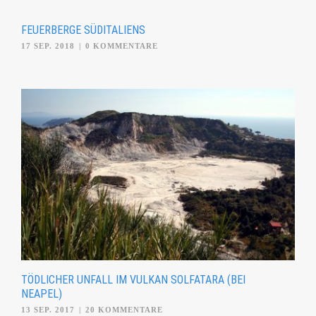
FEUERBERGE SÜDITALIENS
17 SEP. 2018
|
0 KOMMENTARE
TÖDLICHER UNFALL IM VULKAN SOLFATARA (BEI
NEAPEL)
13 SEP. 2017
|
20 KOMMENTARE