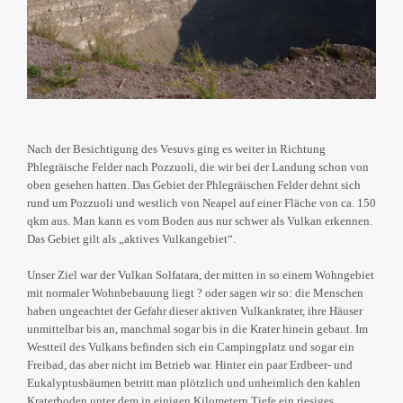
Nach der Besichtigung des Vesuvs ging es weiter in Richtung
Phlegräische Felder nach Pozzuoli, die wir bei der Landung schon von
oben gesehen hatten. Das Gebiet der Phlegräischen Felder dehnt sich
rund um Pozzuoli und westlich von Neapel auf einer Fläche von ca. 150
qkm aus. Man kann es vom Boden aus nur schwer als Vulkan erkennen.
Das Gebiet gilt als „aktives Vulkangebiet“.
Unser Ziel war der Vulkan Solfatara, der mitten in so einem Wohngebiet
mit normaler Wohnbebauung liegt ? oder sagen wir so: die Menschen
haben ungeachtet der Gefahr dieser aktiven Vulkankrater, ihre Häuser
unmittelbar bis an, manchmal sogar bis in die Krater hinein gebaut. Im
Westteil des Vulkans befinden sich ein Campingplatz und sogar ein
Freibad, das aber nicht im Betrieb war. Hinter ein paar Erdbeer- und
Eukalyptusbäumen betritt man plötzlich und unheimlich den kahlen
Kraterboden unter dem in einigen Kilometern Tiefe ein riesiges