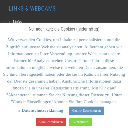
LINKS & WEBCAMS
Links
Nur noch kurz die Cookies (leider nötig)
Webcams
Wir verwenden Cookies, um Inhalte zu personalisieren und die
Zugriffe auf unsere Website zu analysieren. Außerdem geben wir
KONTAKT & SITEMAP
Informationen zu Ihrer Verwendung unserer Website an unsere
Partner für Analysen weiter. Unsere Partner führen diese
Kontakt
Informationen möglicherweise mit weiteren Daten zusammen, die
Sitemap
Sie ihnen bereitgestellt haben oder die sie im Rahmen Ihrer Nutzung
der Dienste gesammelt haben. Ausführliche Informationen dazu
Vulkankultour-BUFF®
finden Sie in unserer Datenschutzerklärung. Mit Klick auf
"Akzeptieren" stimmen Sie der Nutzung dieser Dienste zu. Unter
"Cookie-Einstellungen" können Sie Ihre Cookies managen.
» Datenschutzerklärung
Cookie-Einstellungen
Vulkankultour Goldstein & Schmid GbR • Planegger Str. 12A •
81241 München
Cookies ablehnen
Akzeptieren