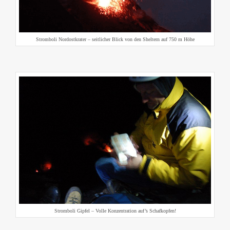
Stromboli Nordostkrater – seitlicher Blick von den Sheltern auf 750 m Höhe
Stromboli Gipfel – Volle Konzentration auf’s Schafkopfen!