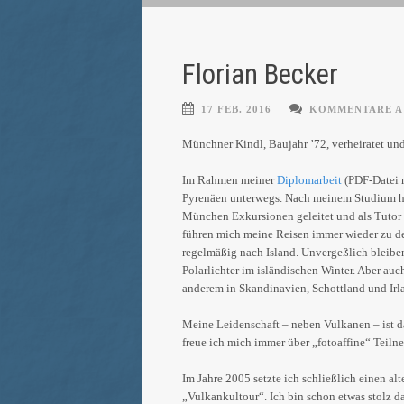
Florian Becker
17 FEB. 2016
KOMMENTARE A
Münchner Kindl, Baujahr ’72, verheiratet un
Im Rahmen meiner
Diplomarbeit
(PDF-Datei 
Pyrenäen unterwegs. Nach meinem Studium habe
München Exkursionen geleitet und als Tutor 
führen mich meine Reisen immer wieder zu d
regelmäßig nach Island. Unvergeßlich bleibe
Polarlichter im isländischen Winter. Aber au
anderem in Skandinavien, Schottland und Irl
Meine Leidenschaft – neben Vulkanen – ist d
freue ich mich immer über „fotoaffine“ Tei
Im Jahre 2005 setzte ich schließlich einen a
„Vulkankultour“. Ich bin schon etwas stolz da