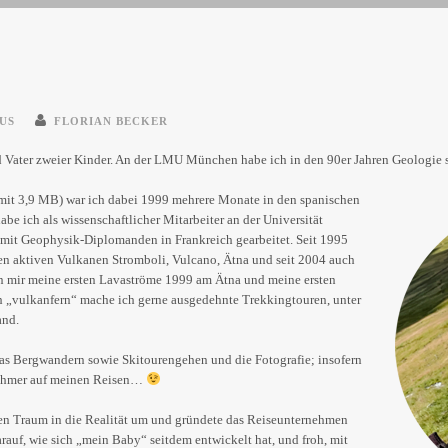
US
FLORIAN BECKER
d Vater zweier Kinder. An der LMU München habe ich in den 90er Jahren Geologie s
mit 3,9 MB) war ich dabei 1999 mehrere Monate in den spanischen
 ich als wissenschaftlicher Mitarbeiter an der Universität
mit Geophysik-Diplomanden in Frankreich gearbeitet. Seit 1995
en aktiven Vulkanen Stromboli, Vulcano, Ätna und seit 2004 auch
n mir meine ersten Lavaströme 1999 am Ätna und meine ersten
ch „vulkanfern“ mache ich gerne ausgedehnte Trekkingtouren, unter
and.
as Bergwandern sowie Skitourengehen und die Fotografie; insofern
lnehmer auf meinen Reisen…
lten Traum in die Realität um und gründete das Reiseunternehmen
rauf, wie sich „mein Baby“ seitdem entwickelt hat, und froh, mit