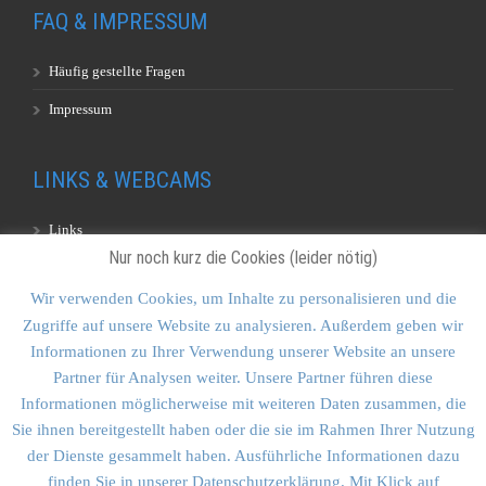
FAQ & IMPRESSUM
Häufig gestellte Fragen
Impressum
LINKS & WEBCAMS
Links
Nur noch kurz die Cookies (leider nötig)
Webcams
Wir verwenden Cookies, um Inhalte zu personalisieren und die
Zugriffe auf unsere Website zu analysieren. Außerdem geben wir
KONTAKT & SITEMAP
Informationen zu Ihrer Verwendung unserer Website an unsere
Partner für Analysen weiter. Unsere Partner führen diese
Kontakt
Informationen möglicherweise mit weiteren Daten zusammen, die
Sitemap
Sie ihnen bereitgestellt haben oder die sie im Rahmen Ihrer Nutzung
der Dienste gesammelt haben. Ausführliche Informationen dazu
Vulkankultour-BUFF®
finden Sie in unserer Datenschutzerklärung. Mit Klick auf