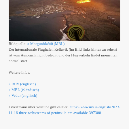
Bildquelle:
» Morgunblaðið (MBL)
Der internationale Flughafen Keflavík (im Bild links hinten zu sehen)
ist vom Ausbruch nicht bedroht und der Flugverkehr findet momentan
normal statt.
Weitere Infos:
» RUV (englisch)
» MBL (isländisch)
» Vedur (englisch)
Livestreams über Youtube gibt es hier:
https://www.ruv.is/english/2023-
11-16-three-webstreams-of-peninsula-are-available-397300