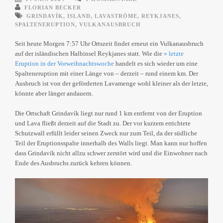
FLORIAN BECKER
GRINDAVÍK
,
ISLAND
,
LAVASTRÖME
,
REYKJANES
,
SPALTENERUPTION
,
VULKANAUSBRUCH
Seit heute Morgen 7:57 Uhr Ortszeit findet erneut ein Vulkanausbruch
auf der isländischen Halbinsel Reykjanes statt. Wie die
» letzte
Eruption in der Vorweihnachtswoche
handelt es sich wieder um eine
Spalteneruption mit einer Länge von – derzeit – rund einem km. Der
Ausbruch ist von der geförderten Lavamenge wohl kleiner als der letzte,
könnte aber länger andauern.
Die Ortschaft Grindavík liegt nur rund 1 km entfernt von der Eruption
und Lava fließt derzeit auf die Stadt zu. Der vor kurzem errichtete
Schutzwall erfüllt leider seinen Zweck nur zum Teil, da der südliche
Teil der Eruptionsspalte innerhalb des Walls liegt. Man kann nur hoffen
dass Grindavík nicht allzu schwer zerstört wird und die Einwohner nach
Ende des Ausbruchs zurück kehren können.