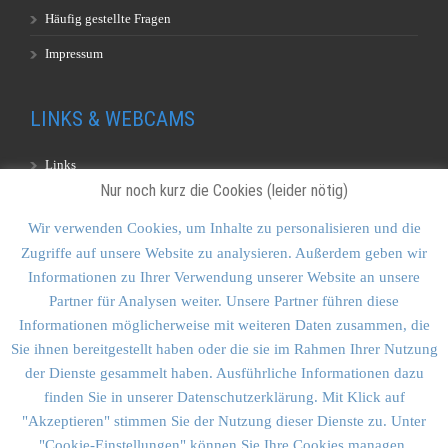
Häufig gestellte Fragen
Impressum
LINKS & WEBCAMS
Links
Nur noch kurz die Cookies (leider nötig)
Webcams
Wir verwenden Cookies, um Inhalte zu personalisieren und die
Zugriffe auf unsere Website zu analysieren. Außerdem geben wir
KONTAKT & SITEMAP
Informationen zu Ihrer Verwendung unserer Website an unsere
Partner für Analysen weiter. Unsere Partner führen diese
Kontakt
Informationen möglicherweise mit weiteren Daten zusammen, die
Sitemap
Sie ihnen bereitgestellt haben oder die sie im Rahmen Ihrer Nutzung
der Dienste gesammelt haben. Ausführliche Informationen dazu
Vulkankultour-BUFF®
finden Sie in unserer Datenschutzerklärung. Mit Klick auf
"Akzeptieren" stimmen Sie der Nutzung dieser Dienste zu. Unter
"Cookie-Einstellungen" können Sie Ihre Cookies managen.