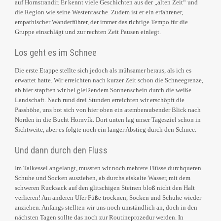
auf Hornstrandir. Er kennt viele Geschichten aus der „alten Zeit“ und
die Region wie seine Westentasche. Zudem ist er ein erfahrener,
empathischer Wanderführer, der immer das richtige Tempo für die
Gruppe einschlägt und zur rechten Zeit Pausen einlegt.
Los geht es im Schnee
Die erste Etappe stellte sich jedoch als mühsamer heraus, als ich es
erwartet hatte. Wir erreichten nach kurzer Zeit schon die Schneegrenze,
ab hier stapften wir bei gleißendem Sonnenschein durch die weiße
Landschaft. Nach rund drei Stunden erreichten wir erschöpft die
Passhöhe, uns bot sich von hier oben ein atemberaubender Blick nach
Norden in die Bucht Hornvík. Dort unten lag unser Tagesziel schon in
Sichtweite, aber es folgte noch ein langer Abstieg durch den Schnee.
Und dann durch den Fluss
Im Talkessel angelangt, mussten wir noch mehrere Flüsse durchqueren.
Schuhe und Socken ausziehen, ab durchs eiskalte Wasser, mit dem
schweren Rucksack auf den glitschigen Steinen bloß nicht den Halt
verlieren! Am anderen Ufer Füße trocknen, Socken und Schuhe wieder
anziehen. Anfangs stellten wir uns noch umständlich an, doch in den
nächsten Tagen sollte das noch zur Routineprozedur werden. In