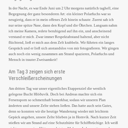
In der Nacht, es war Ende Juni um 2 Uhr morgens natürlich taghell, eine
Begegnung der ganz besonderen Art: ein kleiner Polarfuchs war so
neugierig, dass er in mein offenes Zelt hinein schaute. Zuerst sah ich
nur seine spitze Nase, dann den Kopf und die Öhrchen. Langsam nahm
ich meine Kamera, redete beruhigend auf ihn ein, und anscheinend
verstand er mich. Zwar immer Respektabstand haltend, aber nicht
flüchtend, ließ er mich aus dem Zelt krabbeln. Wir führten ein langes
Gespräch und er ließ sich anstandslos von mir fotografieren. Wir gingen
auch noch ein wenig zusammen am Strand spazieren, Polarfuchs und
Mensch in trauter Zweisamkeit!
Am Tag 3 zeigen sich erste
Verschleißerscheinungen
Am dritten Tag war unser eigentliches Etappenziel die westlich
gelegene Bucht Hlöðuvík. Doch bei Andreas machte sich ein
Fersensporn so schmerzhaft bemerkbar, sodass wir unseren Plan
änderten und unsere Zelte stehen ließen. Das hatte auch sein Gutes,
denn so konnten wir die heutige Wanderung wieder mit leichtem
Gepäck angehen, unsere Zelte blieben ja in Hornvík. Nach kurzer Zeit
stießen wir am Strand auf eine Schutzhütte für Schiffbrüchige. Ich weiß