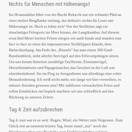
Nichts für Menschen mit Höhenangst
Ins Hvannadalur führt von der Bucht Rekavík nur ein schmaler Pfad an
einer steilen Bergflanke entlang, der definitiv nichts für Leute mit
Höhenangst ist. Doch es lohnt sich! Von der Steilküste ragt ein
rüsselartiger Felssporn ins Meer hinaus, der Langikambur. Auf diesem
etwa fünf Meter breiten Felsen stiegen wir sanft hinab und standen nun
face to face zu einer der imposantesten Steilklippen Islands, dem
Hælavíkurbjarg. Am Ende des „Rüssels“ hat man einen 360-Grad-
Rundumblick, sieht allerlei Seevögel auf den Felsvorsprüngen sitzen.
Um uns herum flatterten unzählige Gryllteiste, Eissturmvögel,
Dreizehenmöwen und Papageitaucher, das Geschrei in der Luft war
ohrenbetäubend. Sie im Flug zu fotografieren war allerdings eine echte
Herausforderung. Ich weiß nicht mehr, wie lange wir hier verweilten, es
müssen Stunden gewesen sein! Mit zahllosen verwackelten Fotos und
tollen Eindrücken im Gepäck machten wir uns schließlich auf den
Rückweg zu unseren Zelten.
Tag 4: Zeit aufzubrechen
Tag 4, nun war es so weit: Regen, Wind, ein Wetter zum Vergessen. Zum
Glück erst an unserem letzten Tag, heute stand „nur“ noch die
Wanderung über eine Passhöhe zum Veiðileisufjörður auf dem