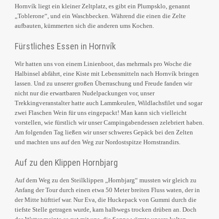
Hornvík liegt ein kleiner Zeltplatz, es gibt ein Plumpsklo, genannt
„Toblerone“, und ein Waschbecken. Während die einen die Zelte
aufbauten, kümmerten sich die anderen ums Kochen.
Fürstliches Essen in Hornvík
Wir hatten uns von einem Linienboot, das mehrmals pro Woche die
Halbinsel abfährt, eine Kiste mit Lebensmitteln nach Hornvík bringen
lassen. Und zu unserer großen Überraschung und Freude fanden wir
nicht nur die erwartbaren Nudelpackungen vor, unser
Trekkingveranstalter hatte auch Lammkeulen, Wildlachsfilet und sogar
zwei Flaschen Wein für uns eingepackt! Man kann sich vielleicht
vorstellen, wie fürstlich wir unser Campingabendessen zelebriert haben.
Am folgenden Tag ließen wir unser schweres Gepäck bei den Zelten
und machten uns auf den Weg zur Nordostspitze Hornstrandirs.
Auf zu den Klippen Hornbjarg
Auf dem Weg zu den Steilklippen „Hornbjarg“ mussten wir gleich zu
Anfang der Tour durch einen etwa 50 Meter breiten Fluss waten, der in
der Mitte hüfttief war. Nur Eva, die Huckepack von Gummi durch die
tiefste Stelle getragen wurde, kam halbwegs trocken drüben an. Doch