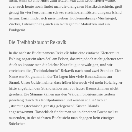
nicht, wann so eine Hütte zum letzten Mal zum Lebensretter wurde,
aber auch heute noch findet man die orangenen Plastikschachteln, groß
genug für vier Personen, an schwer erreichbaren Küsten um ganz Island
herum. Darin findet sich meist, neben Trockennahrung (Müsliriegel,
Zucker, Tütensuppen), auch ein Notlager mit Matratzen und ein
Funkgerät.
Die Treibholzbucht Rekavík
In die nächste Bucht namens Rekavík führt eine einfache Kletterroute.
Es hing sogar ein altes Seil am Felsen, das mir jedoch nicht geheuer war.
Auch so konnte man die leichte Kraxelei gut bewältigen, und wir
erreichten die „Treibholzbucht“ Rekavík nach rund zwei Stunden. Der
Name war Programm, in der Tat lagen hier viele Baumstämme am
Strand. Unser Guide meinte, dass früher hier noch viel mehr Holz lag, er
hätte angeblich den Strand schon mal vor lauter Baumstämmen nicht
gesehen. Die Stämme kämen aus den Wäldern Sibiriens, sie treiben
jahrelang durch das Nordpolarmeer und werden schließlich an
„strömungstechnisch günstig gelegenen“ Küsten Islands
angeschwemmt. Tatsächlich findet man sie in der einen Bucht mal zu
tausenden, in der nächsten Bucht sieht man dagegen kein einziges
Stöckchen.