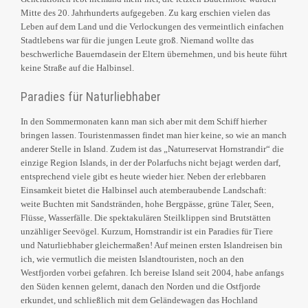
Mitte des 20. Jahrhunderts aufgegeben. Zu karg erschien vielen das
Leben auf dem Land und die Verlockungen des vermeintlich einfachen
Stadtlebens war für die jungen Leute groß. Niemand wollte das
beschwerliche Bauerndasein der Eltern übernehmen, und bis heute führt
keine Straße auf die Halbinsel.
Paradies für Naturliebhaber
In den Sommermonaten kann man sich aber mit dem Schiff hierher
bringen lassen. Touristenmassen findet man hier keine, so wie an manch
anderer Stelle in Island. Zudem ist das „Naturreservat Hornstrandir“ die
einzige Region Islands, in der der Polarfuchs nicht bejagt werden darf,
entsprechend viele gibt es heute wieder hier. Neben der erlebbaren
Einsamkeit bietet die Halbinsel auch atemberaubende Landschaft:
weite Buchten mit Sandstränden, hohe Bergpässe, grüne Täler, Seen,
Flüsse, Wasserfälle. Die spektakulären Steilklippen sind Brutstätten
unzähliger Seevögel. Kurzum, Hornstrandir ist ein Paradies für Tiere
und Naturliebhaber gleichermaßen! Auf meinen ersten Islandreisen bin
ich, wie vermutlich die meisten Islandtouristen, noch an den
Westfjorden vorbei gefahren. Ich bereise Island seit 2004, habe anfangs
den Süden kennen gelernt, danach den Norden und die Ostfjorde
erkundet, und schließlich mit dem Geländewagen das Hochland