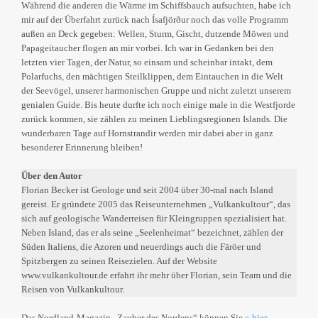
Während die anderen die Wärme im Schiffsbauch aufsuchten, habe ich
mir auf der Überfahrt zurück nach Ísafjörður noch das volle Programm
außen an Deck gegeben: Wellen, Sturm, Gischt, dutzende Möwen und
Papageitaucher flogen an mir vorbei. Ich war in Gedanken bei den
letzten vier Tagen, der Natur, so einsam und scheinbar intakt, dem
Polarfuchs, den mächtigen Steilklippen, dem Eintauchen in die Welt
der Seevögel, unserer harmonischen Gruppe und nicht zuletzt unserem
genialen Guide. Bis heute durfte ich noch einige male in die Westfjorde
zurück kommen, sie zählen zu meinen Lieblingsregionen Islands. Die
wunderbaren Tage auf Hornstrandir werden mir dabei aber in ganz
besonderer Erinnerung bleiben!
Über den Autor
Florian Becker ist Geologe und seit 2004 über 30-mal nach Island
gereist. Er gründete 2005 das Reiseunternehmen „Vulkankultour“, das
sich auf geologische Wanderreisen für Kleingruppen spezialisiert hat.
Neben Island, das er als seine „Seelenheimat“ bezeichnet, zählen der
Süden Italiens, die Azoren und neuerdings auch die Färöer und
Spitzbergen zu seinen Reisezielen. Auf der Website
www.vulkankultour.de erfahrt ihr mehr über Florian, sein Team und die
Reisen von Vulkankultour.
Das Nordland-Magazin „Zauber des Nordens“ können Sie
» hier