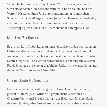
Worauf hatten wir uns da eingelassen? Wird alles klappen? Was ist,
wenn etwas passiert, sich jemand verletzt? Und vor allem: hält das
Wetter? Wir waren Ende Juni unterwegs, mitten im isländischen
Sommer, doch überall lagen in den Fjorden noch große Schneefelder,
auch weit unten am Meer. Und wir mussten auf unserer ersten
Tagesetappe gleich über einen 400 Meter hohen Bergpass. Ohje!
Mit dem Zodiac an Land
Es gibt im Lónafjörður keine Anlegestelle, also wurden wir mit einem
kleinen Zodiac ausgebootet und an Land gebracht. Da wir zu siebt
waren, musste das Schlauchboot zwei mal hin und her fahren. Als die
zweite Gruppe an Land war, verschwand das Schiff langsam aus dem
Fjord. Es umgab uns eine unglaubliche Stille, nichts war zu hören, nur
das ferne Plätschern eines Wasserfalls.
Unser Guide Guðmundur
Nun waren wir auf uns alleine gestellt. Unser Guide Guðmundur,
genannt Gummi (das u wird wie ü gesprochen), stellte sich als
Glückstreffer heraus! Er selbst kommt aus Bolungarvík, einer Stadt in
den Westfjorden, seine Großeltern hatten aber noch einen Bauernhof