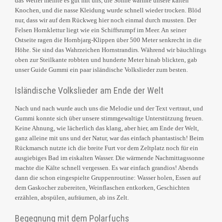
das Wetter meinte es gut mit uns, die Sonne wärmte unsere kalten
Knochen, und die nasse Kleidung wurde schnell wieder trocken. Blöd
nur, dass wir auf dem Rückweg hier noch einmal durch mussten. Der
Felsen Hornklettur liegt wie ein Schiffsrumpf im Meer. An seiner
Ostseite ragen die Hornbjarg-Klippen über 500 Meter senkrecht in die
Höhe. Sie sind das Wahrzeichen Hornstrandirs. Während wir bäuchlings
oben zur Steilkante robbten und hunderte Meter hinab blickten, gab
unser Guide Gummi ein paar isländische Volkslieder zum besten.
Isländische Volkslieder am Ende der Welt
Nach und nach wurde auch uns die Melodie und der Text vertraut, und
Gummi konnte sich über unsere stimmgewaltige Unterstützung freuen.
Keine Ahnung, wie lächerlich das klang, aber hier, am Ende der Welt,
ganz alleine mit uns und der Natur, war das einfach phantastisch! Beim
Rückmarsch nutzte ich die breite Furt vor dem Zeltplatz noch für ein
ausgiebiges Bad im eiskalten Wasser. Die wärmende Nachmittagssonne
machte die Kälte schnell vergessen. Es war einfach grandios! Abends
dann die schon eingespielte Gruppenroutine: Wasser holen, Essen auf
dem Gaskocher zubereiten, Weinflaschen entkorken, Geschichten
erzählen, abspülen, aufräumen, ab ins Zelt.
Begegnung mit dem Polarfuchs