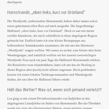
durchquert.
Hornstrandir, „oben links, kurz vor Grönland“
Die Westfjorde, insbesondere Hornstrandir, haben dabei immer schon
einen geheimnisvollen Reiz auf mich ausgeübt. Die fingerförmige
Halbinsel „oben links, kurz vor Grönland“. Doch es war erst meine
zwölfte Islandreise, die mich schließlich in diese abgelegene Region
gebracht hat. Endlich hatte ich eine kleine Reisegruppe aus
befreundeten Stammkunden zusammen, die mit mir das Abenteuer
„Westfjorde“ wagen wollten. Wir waren zu sechst, eine kleine aber feine
Wandergruppe, und natürlich wollten wir bei unserer zweiwöchigen
Westfjorde-Tour auch ein paar Tage die Halbinsel Hornstrandir erleben.
Als Reiseleiter zwar islanderfahren, hatte ich mir das als Neuling in
dieser Region aber (noch) nicht alleine zugetraut. Doch problemlos
konnte ich einen lokalen Trekkingveranstalter und Wanderguide
finden, der uns über die Halbinsel führen würde.
Hält das Wetter? Was ist, wenn sich jemand verletzt?
Los ging es mit einem Privatbootstransfer von Ísafjörður in den
abgelegenen Lónafjörður im Süden von Hornstrandir. Bei der Überfahrt
wurde mir, trotz des überragenden Wetters, etwas mulmig zumute.