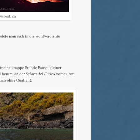
ordostkrater
edete man sich in die wohlverdiente
ir eine knappe Stunde Pause, kleiner
l herum, an der
Sciara del Fuoco
vorbei. Am
auch ohne Quallen).