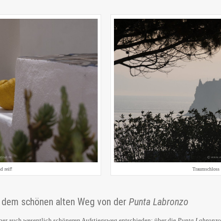
d reif!
Traumschloss 
f dem schönen alten Weg von der
Punta Labronzo
aber auch wesentlich schöneren Aufstiegsweg entschieden: über die
Punta Labronzo