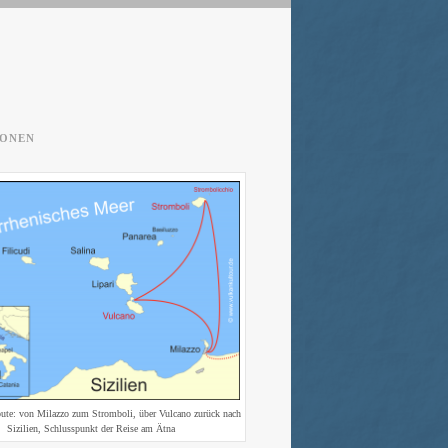
RONEN
oute: von Milazzo zum Stromboli, über Vulcano zurück nach
Sizilien, Schlusspunkt der Reise am Ätna