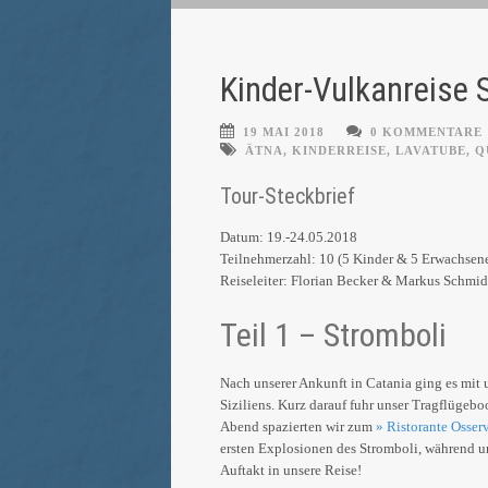
Kinder-Vulkanreise 
19 MAI 2018
0 KOMMENTARE
ÄTNA
,
KINDERREISE
,
LAVATUBE
,
Q
Tour-Steckbrief
Datum: 19.-24.05.2018
Teilnehmerzahl: 10 (5 Kinder & 5 Erwachsen
Reiseleiter: Florian Becker & Markus Schmid
Teil 1 – Stromboli
Nach unserer Ankunft in Catania ging es mit
Siziliens. Kurz darauf fuhr unser Tragflüge
Abend spazierten wir zum
» Ristorante Osser
ersten Explosionen des Stromboli, während un
Auftakt in unsere Reise!