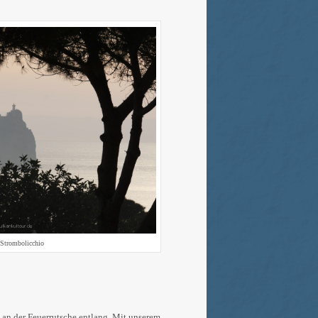
Strombolicchio
an der Feuerrutsche entlang. Mit unserem