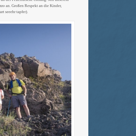
zzo
an. Großen Respekt an die Kinder,
t seeehr tapfer).