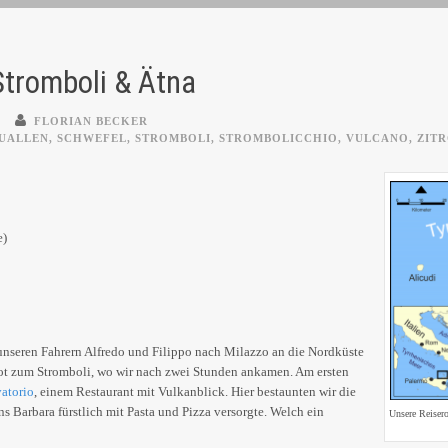
Stromboli & Ätna
FLORIAN BECKER
UALLEN
,
SCHWEFEL
,
STROMBOLI
,
STROMBOLICCHIO
,
VULCANO
,
ZIT
e)
 unseren Fahrern Alfredo und Filippo nach Milazzo an die Nordküste
boot zum Stromboli, wo wir nach zwei Stunden ankamen. Am ersten
vatorio
, einem Restaurant mit Vulkanblick. Hier bestaunten wir die
s Barbara fürstlich mit Pasta und Pizza versorgte. Welch ein
Unsere Reiser