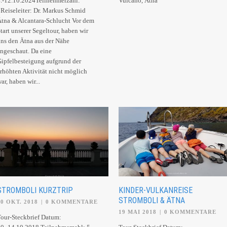
.-12.10.2024Teilnehmerzahl:
Vulcano, Ätna
Reiseleiter: Dr. Markus Schmid
tna & Alcantara-Schlucht Vor dem
tart unserer Segeltour, haben wir
ns den Ätna aus der Nähe
ngeschaut. Da eine
ipfelbesteigung aufgrund der
rhöhten Aktivität nicht möglich
ar, haben wir...
STROMBOLI KURZTRIP
KINDER-VULKANREISE
STROMBOLI & ÄTNA
10 OKT. 2018
|
0 KOMMENTARE
19 MAI 2018
|
0 KOMMENTARE
our-Steckbrief Datum: