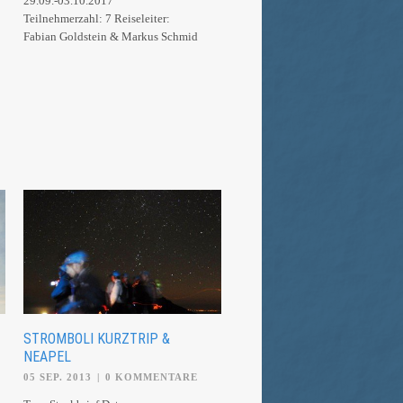
29.09.-03.10.2017
Teilnehmerzahl: 7 Reiseleiter:
Fabian Goldstein & Markus Schmid
STROMBOLI KURZTRIP &
NEAPEL
05 SEP. 2013
|
0 KOMMENTARE