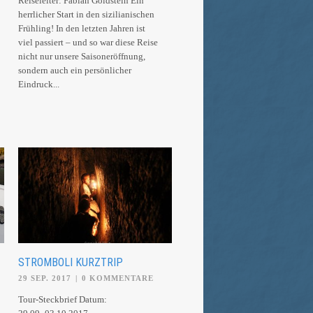
Reiseleiter: Fabian Goldstein Ein
herrlicher Start in den sizilianischen
Frühling! In den letzten Jahren ist
viel passiert – und so war diese Reise
nicht nur unsere Saisoneröffnung,
sondern auch ein persönlicher
Eindruck...
STROMBOLI KURZTRIP
29 SEP. 2017
|
0 KOMMENTARE
Tour-Steckbrief Datum: