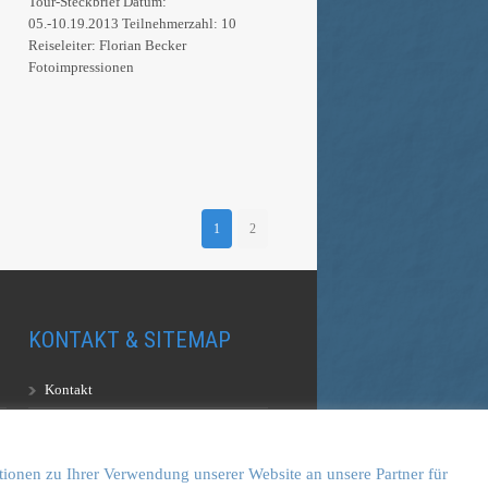
Tour-Steckbrief Datum:
05.-10.19.2013 Teilnehmerzahl: 10
Reiseleiter: Florian Becker
Fotoimpressionen
1
2
KONTAKT & SITEMAP
Kontakt
Sitemap
Vulkankultour-BUFF®
tionen zu Ihrer Verwendung unserer Website an unsere Partner für