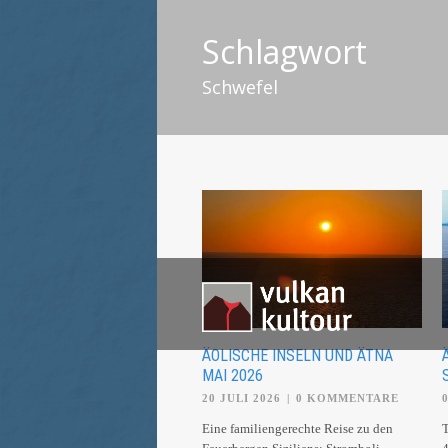
Schlagwort
Schwefel
ÄOLISCHE INSELN UND ÄTNA
MAI 2026
20 JULI 2026
|
0 KOMMENTARE
Eine familiengerechte Reise zu den
T