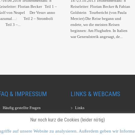
.-16.06.2016 Teilnehmerzahl: 8
18.-25.10.2013 Teilnehmerzahl: 8
eiseleiter: Florian Becker Teil 1 –
Reiseleiter: Florian Becker & Fabian
Golf von Neapel Der Vesuv anno
Goldstein Tourbericht (von Paula
dazumal…: Teil 2 – Stromboli
Mercier) Die Reise begann und
Teil 3 –...
endete, wo die meisten Reisen
beginnen: Am Flughafen. In Italien
war Generalstreik angesagt, de...
FAQ & IMPRESSUM
LINKS & WEBCAMS
Häufig gestellte Fragen
Links
Impressum
Webcams
Nur noch kurz die Cookies (leider nötig)
griffe auf unsere Website zu analysieren. Außerdem geben wir Informa