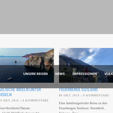
UNSERE REISEN
NEWS
IMPRESSIONEN
VUL
ÄOLISCHE INSELN UNTER
FEUERBERGE SIZILIENS
SEGELN
06 OKT. 2023
|
0 KOMMENTARE
04 OKT. 2024
|
0 KOMMENTARE
Eine familiengerechte Reise zu den
our-Steckbrief Datum:
Feuerbergen Siziliens: Stromboli,