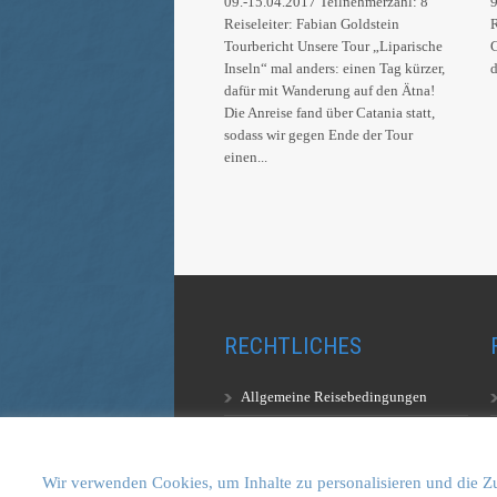
09.-15.04.2017 Teilnehmerzahl: 8
9
Reiseleiter: Fabian Goldstein
R
Tourbericht Unsere Tour „Liparische
Inseln“ mal anders: einen Tag kürzer,
dafür mit Wanderung auf den Ätna!
Die Anreise fand über Catania statt,
sodass wir gegen Ende der Tour
einen...
RECHTLICHES
Allgemeine Reisebedingungen
Aufstiegsbestimmungen
Datenschutzerklärung
Wir verwenden Cookies, um Inhalte zu personalisieren und die Zu