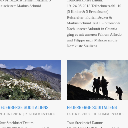
0.-14.10.2018 Teilnehmerzahl: 5
Tour-Steckbrief Datum:
Reiseleiter: Markus Schmid
19.-24.05.2018 Teilnehmerzahl: 10
(5 Kinder & 5 Erwachsene)
Reiseleiter: Florian Becker &
Markus Schmid Teil 1 – Stromboli
Nach unserer Ankunft in Catania
ging es mit unseren Fahrern Alfredo
und Filippo nach Milazzo an die
Nordküste Siziliens....
FEUERBERGE SÜDITALIENS
FEUERBERGE SÜDITALIENS
09 JUNI 2016
|
2 KOMMENTARE
18 OKT. 2013
|
0 KOMMENTARE
our-Steckbrief Datum:
Tour-Steckbrief Datum: