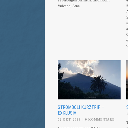
Feuerbergen Siziliens: Stromboli,
4
Vulcano, Ätna
5
Ä
S
u
a
G
e
w
STROMBOLI KURZTRIP –
EXKLUSIV
02 OKT. 2019
|
0 KOMMENTARE
T