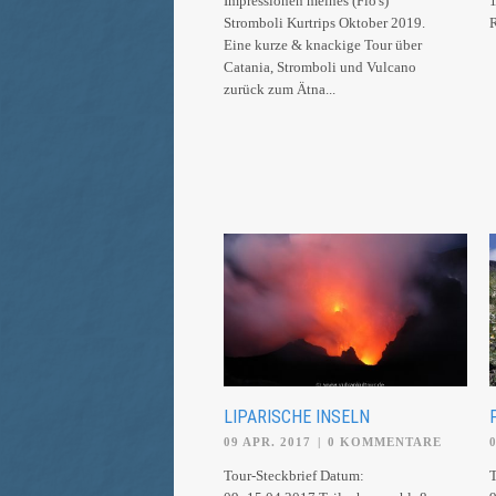
Impressionen meines (Flo's)
1
Stromboli Kurtrips Oktober 2019.
Eine kurze & knackige Tour über
Catania, Stromboli und Vulcano
zurück zum Ätna...
LIPARISCHE INSELN
09 APR. 2017
|
0 KOMMENTARE
Tour-Steckbrief Datum:
T