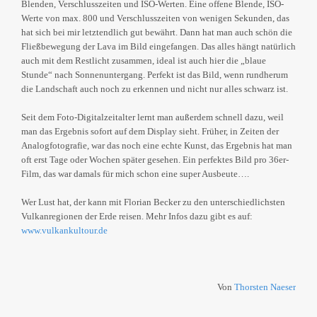
Blenden, Verschlusszeiten und ISO-Werten. Eine offene Blende, ISO-
Werte von max. 800 und Verschlusszeiten von wenigen Sekunden, das
hat sich bei mir letztendlich gut bewährt. Dann hat man auch schön die
Fließbewegung der Lava im Bild eingefangen. Das alles hängt natürlich
auch mit dem Restlicht zusammen, ideal ist auch hier die „blaue
Stunde“ nach Sonnenuntergang. Perfekt ist das Bild, wenn rundherum
die Landschaft auch noch zu erkennen und nicht nur alles schwarz ist.
Seit dem Foto-Digitalzeitalter lernt man außerdem schnell dazu, weil
man das Ergebnis sofort auf dem Display sieht. Früher, in Zeiten der
Analogfotografie, war das noch eine echte Kunst, das Ergebnis hat man
oft erst Tage oder Wochen später gesehen. Ein perfektes Bild pro 36er-
Film, das war damals für mich schon eine super Ausbeute….
Wer Lust hat, der kann mit Florian Becker zu den unterschiedlichsten
Vulkanregionen der Erde reisen. Mehr Infos dazu gibt es auf:
www.vulkankultour.de
Von
Thorsten Naeser