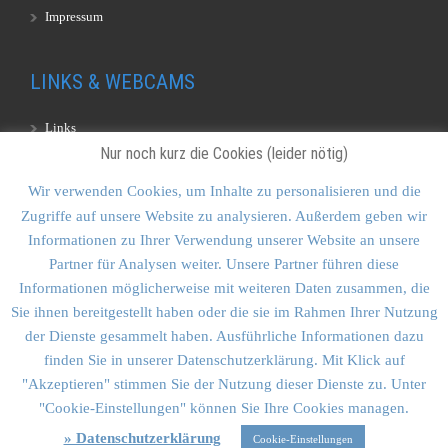
Impressum
LINKS & WEBCAMS
Links
Nur noch kurz die Cookies (leider nötig)
Webcams
Wir verwenden Cookies, um Inhalte zu personalisieren und die
Zugriffe auf unsere Website zu analysieren. Außerdem geben wir
KONTAKT & SITEMAP
Informationen zu Ihrer Verwendung unserer Website an unsere
Partner für Analysen weiter. Unsere Partner führen diese
Kontakt
Informationen möglicherweise mit weiteren Daten zusammen, die
Sitemap
Sie ihnen bereitgestellt haben oder die sie im Rahmen Ihrer Nutzung
der Dienste gesammelt haben. Ausführliche Informationen dazu
Vulkankultour-BUFF®
finden Sie in unserer Datenschutzerklärung. Mit Klick auf
"Akzeptieren" stimmen Sie der Nutzung dieser Dienste zu. Unter
"Cookie-Einstellungen" können Sie Ihre Cookies managen.
» Datenschutzerklärung
Cookie-Einstellungen