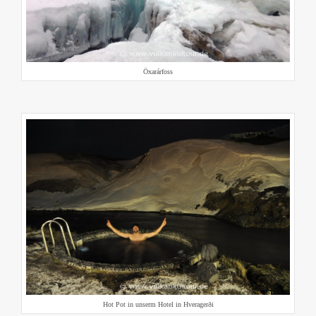
Öxarárfoss
Hot Pot in unserm Hotel in Hveragerði