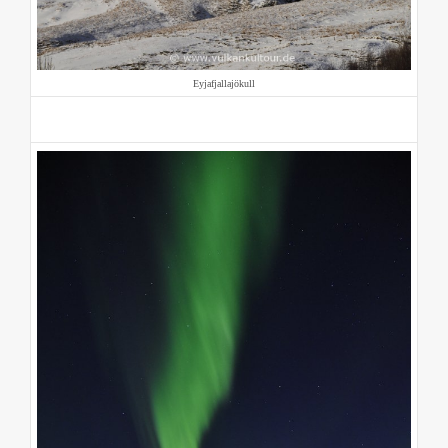
Eyjafjallajökull