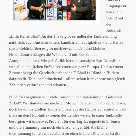
Eingangstür
hängt ein
Schild mit
der
Aufschrift
„Litla Kaffistofan“. An der Theke gibt es, außer der Tankrechnung
natürlich, auch Ansichtskarten, Landkarten, Süßigkeiten – und Kaffee
sowie Gebäck. Aber es gibt noch etwas: In den drei kleinen
Nebenräumen hängen die Wände voll mit Fan-Schals,
Autogrammkarten, Wimpel, Aufkleber und sonstigen Fan-Utensilien
von allen möglichen Fußballvereinen aus ganz Europa. Und in einem
Zimmer hängt die Geschichte über den Fußball in Island in Bildern
dargestellt. Total beeindruckend – allein schon hier könnte man gleich
2 Stunden verbringen und schauen.
In Selfoss beginnen sehr viele Touren in den sogenannten „Goldenen
Zirkel“. Wir starteten am nächsten Morgen bereits um halb 7, damit wir,
noch bevor die großen Touristenbusse aus der Hauptstadt eintreffen, als
Erste an den Hauptattraktionen des Landes waren. In einer Tankstelle
besorgten wir uns etwas Proviant für den Tag. Es regnete in Strömen
und die Stimmung war noch ein bisschen getrübt. Als kleine
Einstimmung fuhren wir zunächst zu einer kleinen Kirche. Es ist die