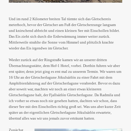
Und im rund 2 Kilometer breiten Tal türmte sich das Gletschereis
meterhoch, bevor der Gletscher am Fuß der Gletscherzunge langsam
und knirschend abbricht und einen kleinen See mit Eisschollen bildet.
Das Eis zieht sich durch die Erderwärmung immer weiter zurück.
Mittlerweile strahlte die Sonne vom Himmel und plötzlich krachte
wieder das Eis irgendwo im Gletscher.
Wieder zurück auf der Ringstraße kamen wir an unserer dritten
Übernachtungsstätte, dem Hof-1 Hotel, vorbei. Dorthin fuhren wir aber
erst später, denn jetzt ging es erst mal zu unserem Termin. Wir waren um
16 Uhr an der Gletscherlagune Jökulsárlón zu einer Fahrt mit dem
Amphibienfahrzeug auf der Gletscherlagune verabredet. Bevor es dazu
aber soweit war, machten wir noch an einer etwas kleineren
Gletscherlagune halt, der Fjallsárlón Gletscherlagune. Da Radmila und
ich vorher so etwas noch nie gesehen hatten, dachten wir schon, dass
dieser See mit den Eisschollen richtig groß sei. Was uns aber kurze Zeit
später an der eigentlichen Gletscherlagune Jökulsárlón erwartete,
übertraf alles was wir uns jemals zuvor erträumt hatten.
Zunächst