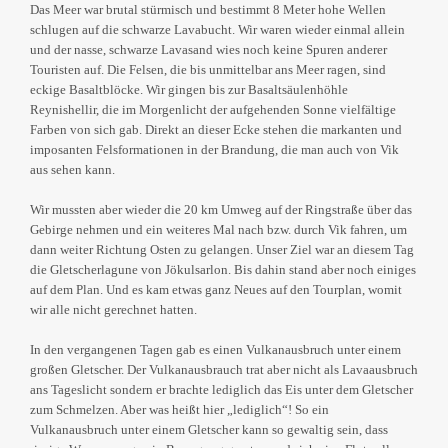
Das Meer war brutal stürmisch und bestimmt 8 Meter hohe Wellen
schlugen auf die schwarze Lavabucht. Wir waren wieder einmal allein
und der nasse, schwarze Lavasand wies noch keine Spuren anderer
Touristen auf. Die Felsen, die bis unmittelbar ans Meer ragen, sind
eckige Basaltblöcke. Wir gingen bis zur Basaltsäulenhöhle
Reynishellir, die im Morgenlicht der aufgehenden Sonne vielfältige
Farben von sich gab. Direkt an dieser Ecke stehen die markanten und
imposanten Felsformationen in der Brandung, die man auch von Vik
aus sehen kann.
Wir mussten aber wieder die 20 km Umweg auf der Ringstraße über das
Gebirge nehmen und ein weiteres Mal nach bzw. durch Vik fahren, um
dann weiter Richtung Osten zu gelangen. Unser Ziel war an diesem Tag
die Gletscherlagune von Jökulsarlon. Bis dahin stand aber noch einiges
auf dem Plan. Und es kam etwas ganz Neues auf den Tourplan, womit
wir alle nicht gerechnet hatten.
In den vergangenen Tagen gab es einen Vulkanausbruch unter einem
großen Gletscher. Der Vulkanausbrauch trat aber nicht als Lavaausbruch
ans Tageslicht sondern er brachte lediglich das Eis unter dem Gletscher
zum Schmelzen. Aber was heißt hier „lediglich“! So ein
Vulkanausbruch unter einem Gletscher kann so gewaltig sein, dass