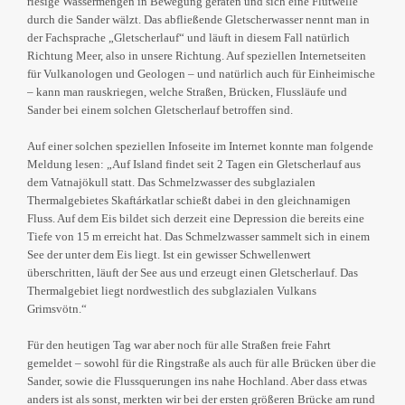
riesige Wassermengen in Bewegung geraten und sich eine Flutwelle
durch die Sander wälzt. Das abfließende Gletscherwasser nennt man in
der Fachsprache „Gletscherlauf“ und läuft in diesem Fall natürlich
Richtung Meer, also in unsere Richtung. Auf speziellen Internetseiten
für Vulkanologen und Geologen – und natürlich auch für Einheimische
– kann man rauskriegen, welche Straßen, Brücken, Flussläufe und
Sander bei einem solchen Gletscherlauf betroffen sind.
Auf einer solchen speziellen Infoseite im Internet konnte man folgende
Meldung lesen: „Auf Island findet seit 2 Tagen ein Gletscherlauf aus
dem Vatnajökull statt. Das Schmelzwasser des subglazialen
Thermalgebietes Skaftárkatlar schießt dabei in den gleichnamigen
Fluss. Auf dem Eis bildet sich derzeit eine Depression die bereits eine
Tiefe von 15 m erreicht hat. Das Schmelzwasser sammelt sich in einem
See der unter dem Eis liegt. Ist ein gewisser Schwellenwert
überschritten, läuft der See aus und erzeugt einen Gletscherlauf. Das
Thermalgebiet liegt nordwestlich des subglazialen Vulkans
Grimsvötn.“
Für den heutigen Tag war aber noch für alle Straßen freie Fahrt
gemeldet – sowohl für die Ringstraße als auch für alle Brücken über die
Sander, sowie die Flussquerungen ins nahe Hochland. Aber dass etwas
anders ist als sonst, merkten wir bei der ersten größeren Brücke am rund