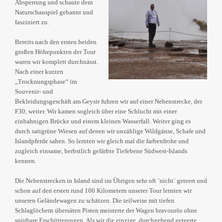
Absperrung und schaute dem
Naturschauspiel gebannt und
fasziniert zu.
Bereits nach den ersten beiden
großen Höhepunkten der Tour
waren wir komplett durchnässt.
Nach einer kurzen
„Trocknungsphase“ im
Souvenir- und
Bekleidungsgeschäft am Geysir fuhren wir auf einer Nebenstrecke, der
F30, weiter. Wir kamen sogleich über eine Schlucht mit einer
einbahnigen Brücke und einem kleinen Wasserfall. Weiter ging es
durch sattgrüne Wiesen auf denen wir unzählige Wildgänse, Schafe und
Islandpferde sahen. So lernten wir gleich mal die farbenfrohe und
zugleich einsame, herbstlich gefärbte Tiefebene Südwest-Islands
kennen.
Die Nebenstrecken in Island sind im Übrigen sehr oft `nicht´ geteert und
schon auf den ersten rund 100 Kilometern unserer Tour lernten wir
unseren Geländewagen zu schätzen. Die teilweise mit tiefen
Schlaglöchern übersäten Pisten meisterte der Wagen bravourös ohne
spürbare Erschütterungen. Als wir die einzige, durchgehend geteerte