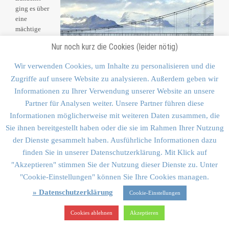
ging es über
eine
mächtige
Brücke.
Nur noch kurz die Cookies (leider nötig)
Diese
Wir verwenden Cookies, um Inhalte zu personalisieren und die
Brücke ist
Zugriffe auf unsere Website zu analysieren. Außerdem geben wir
deshalb so
mächtig,
Informationen zu Ihrer Verwendung unserer Website an unsere
weil die
Partner für Analysen weiter. Unsere Partner führen diese
Eisberge,
Informationen möglicherweise mit weiteren Daten zusammen, die
die in der Gletscherlagune treiben, dort hindurch müssen, in Richtung
Sie ihnen bereitgestellt haben oder die sie im Rahmen Ihrer Nutzung
Meer. Und dann kamen wir zur Gletscherlagune. Die Gletscherlagune
der Dienste gesammelt haben. Ausführliche Informationen dazu
hat einen Umfang von über 20 Kilometer und eine Durchmesser von ca.
7 Kilometer. Außerdem ist der See mit rund 250 Meter der tiefste See
finden Sie in unserer Datenschutzerklärung. Mit Klick auf
Islands. Am Ende dieses gewaltigen Sees ist wie erwähnt diese Brücke,
"Akzeptieren" stimmen Sie der Nutzung dieser Dienste zu. Unter
unter der die abgeschmolzenen Eisberge hindurch und dann in einen
"Cookie-Einstellungen" können Sie Ihre Cookies managen.
ca. 500 Meter langen und etwa 200 Meter breiten Kanal ins offene Meer
» Datenschutzerklärung
abfließen.
Cookie-Einstellungen
Cookies ablehnen
Akzeptieren