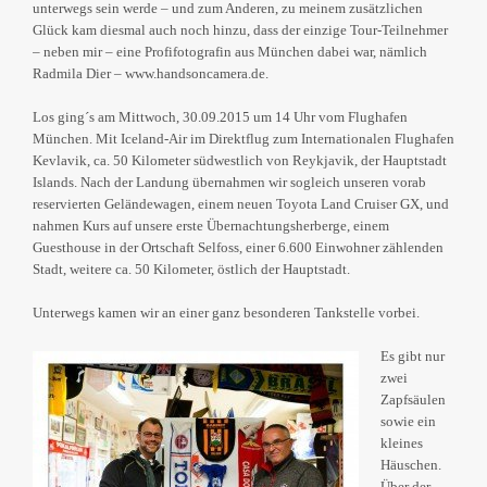
unterwegs sein werde – und zum Anderen, zu meinem zusätzlichen
Glück kam diesmal auch noch hinzu, dass der einzige Tour-Teilnehmer
– neben mir – eine Profifotografin aus München dabei war, nämlich
Radmila Dier – www.handsoncamera.de.
Los ging´s am Mittwoch, 30.09.2015 um 14 Uhr vom Flughafen
München. Mit Iceland-Air im Direktflug zum Internationalen Flughafen
Kevlavik, ca. 50 Kilometer südwestlich von Reykjavik, der Hauptstadt
Islands. Nach der Landung übernahmen wir sogleich unseren vorab
reservierten Geländewagen, einem neuen Toyota Land Cruiser GX, und
nahmen Kurs auf unsere erste Übernachtungsherberge, einem
Guesthouse in der Ortschaft Selfoss, einer 6.600 Einwohner zählenden
Stadt, weitere ca. 50 Kilometer, östlich der Hauptstadt.
Unterwegs kamen wir an einer ganz besonderen Tankstelle vorbei.
Es gibt nur
zwei
Zapfsäulen
sowie ein
kleines
Häuschen.
Über der