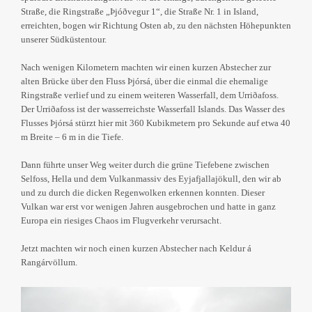
Straße, die Ringstraße „Þjóðvegur 1“, die Straße Nr. 1 in Island,
erreichten, bogen wir Richtung Osten ab, zu den nächsten Höhepunkten
unserer Südküstentour.
Nach wenigen Kilometern machten wir einen kurzen Abstecher zur
alten Brücke über den Fluss Þjórsá, über die einmal die ehemalige
Ringstraße verlief und zu einem weiteren Wasserfall, dem Urriðafoss.
Der Urriðafoss ist der wasserreichste Wasserfall Islands. Das Wasser des
Flusses Þjórsá stürzt hier mit 360 Kubikmetern pro Sekunde auf etwa 40
m Breite – 6 m in die Tiefe.
Dann führte unser Weg weiter durch die grüne Tiefebene zwischen
Selfoss, Hella und dem Vulkanmassiv des Eyjafjallajökull, den wir ab
und zu durch die dicken Regenwolken erkennen konnten. Dieser
Vulkan war erst vor wenigen Jahren ausgebrochen und hatte in ganz
Europa ein riesiges Chaos im Flugverkehr verursacht.
Jetzt machten wir noch einen kurzen Abstecher nach Keldur á
Rangárvöllum.