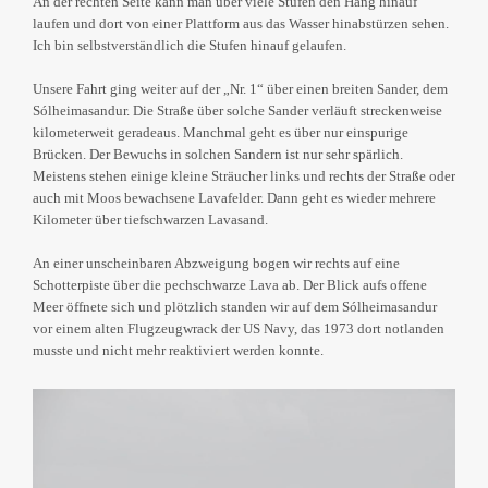
An der rechten Seite kann man über viele Stufen den Hang hinauf
laufen und dort von einer Plattform aus das Wasser hinabstürzen sehen.
Ich bin selbstverständlich die Stufen hinauf gelaufen.
Unsere Fahrt ging weiter auf der „Nr. 1“ über einen breiten Sander, dem
Sólheimasandur. Die Straße über solche Sander verläuft streckenweise
kilometerweit geradeaus. Manchmal geht es über nur einspurige
Brücken. Der Bewuchs in solchen Sandern ist nur sehr spärlich.
Meistens stehen einige kleine Sträucher links und rechts der Straße oder
auch mit Moos bewachsene Lavafelder. Dann geht es wieder mehrere
Kilometer über tiefschwarzen Lavasand.
An einer unscheinbaren Abzweigung bogen wir rechts auf eine
Schotterpiste über die pechschwarze Lava ab. Der Blick aufs offene
Meer öffnete sich und plötzlich standen wir auf dem Sólheimasandur
vor einem alten Flugzeugwrack der US Navy, das 1973 dort notlanden
musste und nicht mehr reaktiviert werden konnte.