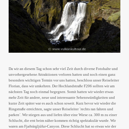
Da wir an diesem Tag schon sehr viel Zeit durch diverse Fotohalte und
unvorhergesehene Attraktionen verloren hatten und noch einen ganz
besonders wichtigen Termin vor uns hatten, beschloss unser Reiseleiter
Florian, dass wir umkehren. Der Hochlandstraße F206 sollten wir am
nächsten Tag noch einmal begegnen. Somit hatten wir wieder etwas
mehr Zeit für andere, neue und interessante Sehenswürdigkeiten und
kurze Zeit später war es auch schon soweit. Kurz bevor wir wieder die
Ringstraße erreichten, sagte unser Reiseleiter `rechts ran fahren und
parken´. Wir stiegen aus und liefen über eine Wiese ca. 300 m zu einer
Schlucht, die erst beim näher kommen richtig spektakulär wurde. Wir
waren am Fjaðrárgljúfur-Canyon. Diese Schlucht hat so etwas wie der