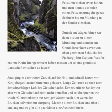
Felstürme stehen etwas hinein
und man konnte auf solch
einem Felsvorsprung die ganze
Schlucht bis zur Mündung in
den Sander einsehen.
Zurück am Wagen fuhren wir
dann bis vor zu dieser
Mündung und standen am
Grund dieser kurz zuvor von
oben gesehenen Schlucht des
Fjaðrárgljúfur-Canyon. Was für
enorme Kräfte hier geherrscht haben müssen um so eine grandiose
Landschaft entstehen zu lassen!
Jetzt ging es aber weiter. Zurück auf die Nr. 1 und schnell hatten wir
Kirkjubæjarklaustur hinter uns gelassen. Lange Zeit roch es noch nach
der schwefeligen Luft des Gletscherlaufes. Der neuerliche Sander war
aber vom Gletscherlauf nicht mehr betroffen und so überquerten wir
wieder Gletscherbäche mit weniger Wasser. Auch hier waren die
Brücken teilweise nur einspurig. Manche dieser Brücken sind über 1
km lang und es gibt alle paar Meter eine Ausweichbucht.