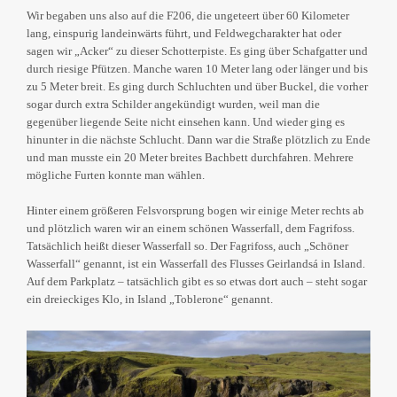
Wir begaben uns also auf die F206, die ungeteert über 60 Kilometer
lang, einspurig landeinwärts führt, und Feldwegcharakter hat oder
sagen wir „Acker“ zu dieser Schotterpiste. Es ging über Schafgatter und
durch riesige Pfützen. Manche waren 10 Meter lang oder länger und bis
zu 5 Meter breit. Es ging durch Schluchten und über Buckel, die vorher
sogar durch extra Schilder angekündigt wurden, weil man die
gegenüber liegende Seite nicht einsehen kann. Und wieder ging es
hinunter in die nächste Schlucht. Dann war die Straße plötzlich zu Ende
und man musste ein 20 Meter breites Bachbett durchfahren. Mehrere
mögliche Furten konnte man wählen.
Hinter einem größeren Felsvorsprung bogen wir einige Meter rechts ab
und plötzlich waren wir an einem schönen Wasserfall, dem Fagrifoss.
Tatsächlich heißt dieser Wasserfall so. Der Fagrifoss, auch „Schöner
Wasserfall“ genannt, ist ein Wasserfall des Flusses Geirlandsá in Island.
Auf dem Parkplatz – tatsächlich gibt es so etwas dort auch – steht sogar
ein dreieckiges Klo, in Island „Toblerone“ genannt.