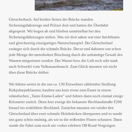
Gletscherbach. Auf beiden Seiten der Brücke standen
Sicherungsfahrzeuge und Polizei dort und hatten die Überfahrt
abgesperrt. Wir bogen ab und blieben unmittelbar bei den
Sicherungsfahrzeugen stehen. Was wir dort sahen war eine furchtbares
und gleichzeitig einzigartiges Naturschauspiel. Der Gletscherlauf
zwängte sich durch die schmale Brücke. Davor und dahinter war schon
jede Menge der meterhohen Böschung durch die unbändige Gewalt des
Wassers mitgerissen worden. Das Wasser bzw. die Luft roch sehr stark
nach Schwefel vom Vulkanausbrauch. Zum Glück mussten wir nicht
über diese Brücke drüber.
Wir fuhren weiter in die nur ca. 130 Einwohner zählenden Siedlung
Kirkjubæjarklaustur, kauften uns kurz etwas zum Essen in einem
isländischen „Tante-Emma-Laden“ und fuhren dann noch einmal einige
Kilometer zurück. Denn hier zweigt die bekannte Hochlandstraße F206
hinauf ins zerklüftete Hochland. Zunächst mussten wir wieder den
Gletscherlauf über zwei schmale Holzbrücken überqueren und es wurde
uns ganz schön mulmig, als wir in die reißenden Fluten schauten. Dann
wurde die Fahrt zum noch nie vorher erlebten Off-Road-Vergnügen.