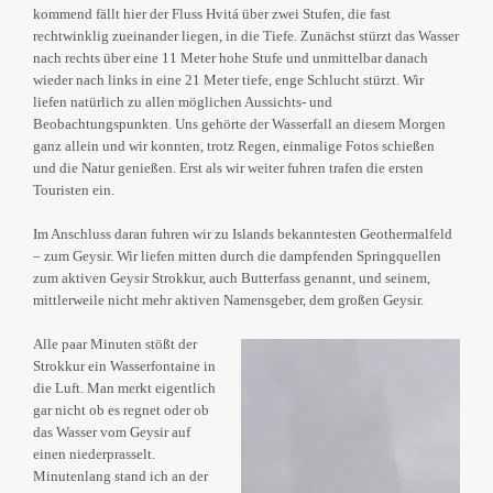
kommend fällt hier der Fluss Hvitá über zwei Stufen, die fast
rechtwinklig zueinander liegen, in die Tiefe. Zunächst stürzt das Wasser
nach rechts über eine 11 Meter hohe Stufe und unmittelbar danach
wieder nach links in eine 21 Meter tiefe, enge Schlucht stürzt. Wir
liefen natürlich zu allen möglichen Aussichts- und
Beobachtungspunkten. Uns gehörte der Wasserfall an diesem Morgen
ganz allein und wir konnten, trotz Regen, einmalige Fotos schießen
und die Natur genießen. Erst als wir weiter fuhren trafen die ersten
Touristen ein.
Im Anschluss daran fuhren wir zu Islands bekanntesten Geothermalfeld
– zum Geysir. Wir liefen mitten durch die dampfenden Springquellen
zum aktiven Geysir Strokkur, auch Butterfass genannt, und seinem,
mittlerweile nicht mehr aktiven Namensgeber, dem großen Geysir.
Alle paar Minuten stößt der
Strokkur ein Wasserfontaine in
die Luft. Man merkt eigentlich
gar nicht ob es regnet oder ob
das Wasser vom Geysir auf
einen niederprasselt.
Minutenlang stand ich an der