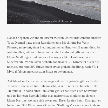
Danach begaben wir uns zu unserer zweiten Unterkunft während unserer
Tour. Diesmal hatte unser Reiseleiter eine Blockhütte bei Vestri
Pétursey reserviert, einer Siedlung mit einer Hand voll Bauernhöfen. So
weit draußen, mitten in freier und wilder Landschaft gibt es nur noch
kleine Siedlungen und noch viel weniger gibt es Gasthäuser oder
Supermärkte. Wir mussten deshalb nochmal ca. 20 Kilometer bis in die
nächste, mit rund 300 Einwohnern etwas größere Siedlung, nach Vík í
Mýrdal fahren um etwas zum Essen zu bekommen.
Auf Island, und vor allem unterwegs auf der Ringstraße, gibt es für die
Touristen, aber auch für Einheimische, sehr oft nur eine Tankstelle als
Treffpunkt. In solch einer Tankstelle gibt es natürlich auch Souvenirs
und im hinteren Bereich findet man meistens auch gleich noch eine
kleine Kantine, wo man sich etwas zum Essen kaufen kann. Zwar gibt es
in der rund 300 Einwohner zählenden Siedlung Vik auch einen kleinen