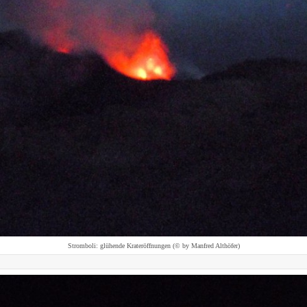
Stromboli: glühende Krateröffnungen (© by Manfred Althöfer)