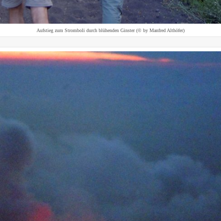
Aufstieg zum Stromboli durch blühenden Ginster (© by Manfred Althöfer)