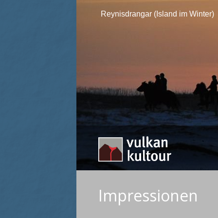
Reynisdrangar (Island im Winter)
Impressionen