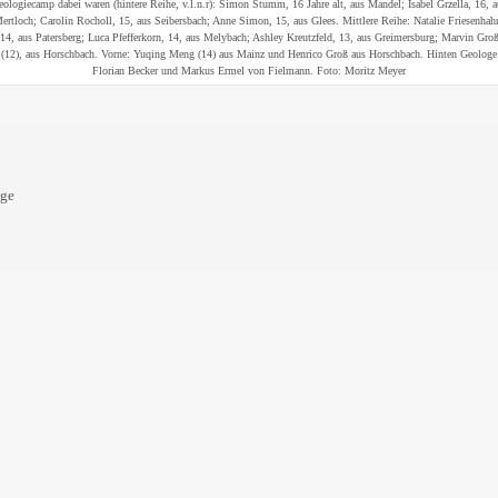
eologiecamp dabei waren (hintere Reihe, v.l.n.r): Simon Stumm, 16 Jahre alt, aus Mandel; Isabel Grzella, 16, a
ertloch; Carolin Rocholl, 15, aus Seibersbach; Anne Simon, 15, aus Glees. Mittlere Reihe: Natalie Friesenhah
14, aus Patersberg; Luca Pfefferkorn, 14, aus Melybach; Ashley Kreutzfeld, 13, aus Greimersburg; Marvin Gro
(12), aus Horschbach. Vorne: Yuqing Meng (14) aus Mainz und Henrico Groß aus Horschbach. Hinten Geologe
Florian Becker und Markus Ermel von Fielmann. Foto: Moritz Meyer
oge