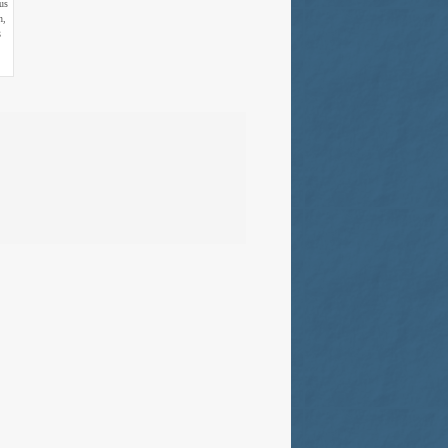
us
n,
ß