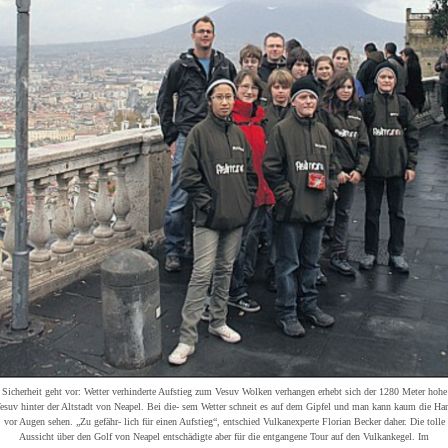
Sicherheit geht vor: Wetter verhinderte Aufstieg zum Vesuv Wolken verhangen erhebt sich der 1280 Meter hohe
esuv hinter der Altstadt von Neapel. Bei die- sem Wetter schneit es auf dem Gipfel und man kann kaum die Ha
vor Augen sehen. „Zu gefähr- lich für einen Aufstieg“, entschied Vulkanexperte Florian Becker daher. Die tolle
Aussicht über den Golf von Neapel entschädigte aber für die entgangene Tour auf den Vulkankegel. Im