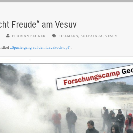
cht Freude“ am Vesuv
E
FLORIAN BECKER
FIELMANN
,
SOLFATARA
,
VESUV
artikel
„Spaziergang auf dem Lavakochtopf“
.