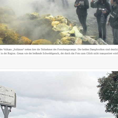
des Vulkans „Solfatara“ stehen hier die Teilnehmer des Forschungscamps. Die heißen Dampfwolken sind deutlich
t in der Region. Genau wie der beißende Schwefelgeruch, der durch das Foto zum Glück nicht transportiert wir