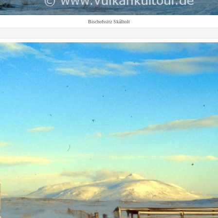
Bischofssitz Skálholt