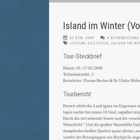
Island im Winter (V
01 FEB. 2008
0 KOMMENTARE
GEYSIR
,
GULLFOSS
,
ISLAND IM WI
Tour-Steckbrief
Datum: 01.-17.02.2008
Teilnehmerzahl: 2
Reiseleiter: Florian Becker & Dr. Ulrike Höfer
Tourbericht
Derzeit erlebt das Land (ganz im Gegensatz zu
lagen nachts bei minus 10 Grad, tagsüber sti
Durch die tief stehende Sonne und die verschn
Winterlicht“. Und die großen Wasserfälle Gul
dampfenden heißen Quellen quasi alleine, auc
werden die Reisegruppen aus Reykjavík angek