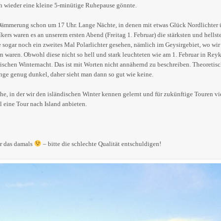
ich wieder eine kleine 5-minütige Ruhepause gönnte.
Dämmerung schon um 17 Uhr. Lange Nächte, in denen mit etwas Glück Nordlichter
ers waren es an unserem ersten Abend (Freitag 1. Februar) die stärksten und hellste
 sogar noch ein zweites Mal Polarlichter gesehen, nämlich im Geysirgebiet, wo wi
n waren. Obwohl diese nicht so hell und stark leuchteten wie am 1. Februar in Reyk
ndischen Winternacht. Das ist mit Worten nicht annähernd zu beschreiben. Theoretis
 lange genug dunkel, daher sieht man dann so gut wie keine.
he, in der wir den isländischen Winter kennen gelernt und für zukünftige Touren vi
l eine Tour nach Island anbieten.
ar das damals
– bitte die schlechte Qualität entschuldigen!