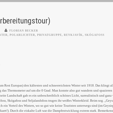
orbereitungstour)
FLORIAN BECKER
NTER
,
POLARLICHTER
,
PRIVATGRUPPE
,
REYKJAVÍK
,
SKÓGAFOSS
m Rest Europas) den kältesten und schneereichsten Winter seit 1918. Das klingt all
eg das Thermometer auf um die 0 Grad. Man konnte also gut wandern und spazieren 
eite Landschaft gab es ein unbeschreiblich schönes Licht, surrealistisch und ganz 
lfoss, Skógafoss und Seljalandsfoss trugen ihr weißes Winterkleid. Beim sog. „Geys
h ein Vorteil des Winters, wo so gut wie keine Touristen unterwegs sind (im Geysir
arrt!). Durch die eiskalte Luft war die Dampfentwicklung extrem stark. Bemerkensw