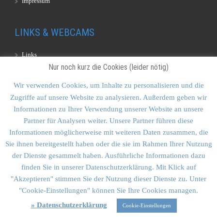
Impressum
LINKS & WEBCAMS
Links
Nur noch kurz die Cookies (leider nötig)
Webcams
Wir verwenden Cookies, um Inhalte zu personalisieren und die
Zugriffe auf unsere Website zu analysieren. Außerdem geben wir
KONTAKT & SITEMAP
Informationen zu Ihrer Verwendung unserer Website an unsere
Partner für Analysen weiter. Unsere Partner führen diese
Kontakt
Informationen möglicherweise mit weiteren Daten zusammen, die
Sitemap
Sie ihnen bereitgestellt haben oder die sie im Rahmen Ihrer Nutzung
der Dienste gesammelt haben. Ausführliche Informationen dazu
Vulkankultour-BUFF®
finden Sie in unserer Datenschutzerklärung. Mit Klick auf
"Akzeptieren" stimmen Sie der Nutzung dieser Dienste zu. Unter
"Cookie-Einstellungen" können Sie Ihre Cookies managen.
» Datenschutzerklärung
Cookie-Einstellungen
Vulkankultour Goldstein & Schmid GbR • Planegger Str. 12A •