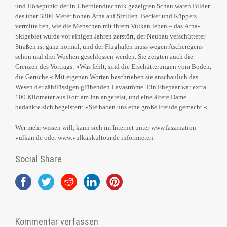
und Höhepunkt der in Überblendtechnik gezeigten Schau waren Bilder
des über 3300 Meter hohen Ätna auf Sizilien. Becker und Küppers
vermittelten, wie die Menschen mit ihrem Vulkan leben – das Ätna-
Skigebiet wurde vor einigen Jahren zerstört, der Neubau verschütteter
Straßen ist ganz normal, und der Flughafen muss wegen Ascheregens
schon mal drei Wochen geschlossen werden. Sie zeigten auch die
Grenzen des Vortrags: »Was fehlt, sind die Erschütterungen vom Boden,
die Gerüche.« Mit eigenen Worten beschrieben sie anschaulich das
Wesen der zähflüssigen glühenden Lavaströme. Ein Ehepaar war extra
100 Kilometer aus Rott am Inn angereist, und eine ältere Dame
bedankte sich begeistert: »Sie haben uns eine große Freude gemacht.«
Wer mehr wissen will, kann sich im Internet unter www.faszination-
vulkan.de oder www.vulkankultour.de informieren.
Social Share
Kommentar verfassen