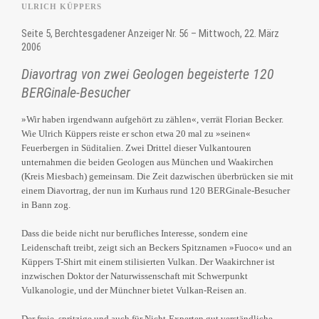
ULRICH KÜPPERS
Seite 5, Berchtesgadener Anzeiger Nr. 56 – Mittwoch, 22. März
2006
Diavortrag von zwei Geologen begeisterte 120
BERGinale-Besucher
»Wir haben irgendwann aufgehört zu zählen«, verrät Florian Becker.
Wie Ulrich Küppers reiste er schon etwa 20 mal zu »seinen«
Feuerbergen in Süditalien. Zwei Drittel dieser Vulkantouren
unternahmen die beiden Geologen aus München und Waakirchen
(Kreis Miesbach) gemeinsam. Die Zeit dazwischen überbrücken sie mit
einem Diavortrag, der nun im Kurhaus rund 120 BERGinale-Besucher
in Bann zog.
Dass die beide nicht nur berufliches Interesse, sondern eine
Leidenschaft treibt, zeigt sich an Beckers Spitznamen »Fuoco« und an
Küppers T-Shirt mit einem stilisierten Vulkan. Der Waakirchner ist
inzwischen Doktor der Naturwissenschaft mit Schwerpunkt
Vulkanologie, und der Münchner bietet Vulkan-Reisen an.
Der freie, spritzige und auch für Nicht-Experten gut verständliche