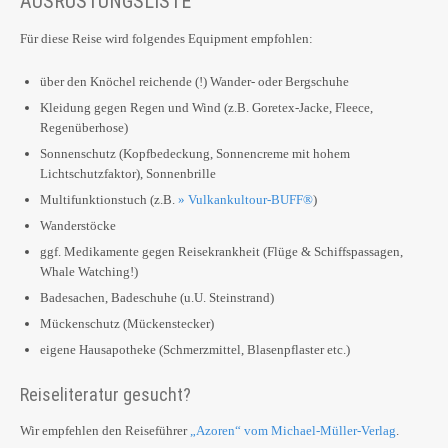
AUSRÜSTUNGSLISTE
Für diese Reise wird folgendes Equipment empfohlen:
über den Knöchel reichende (!) Wander- oder Bergschuhe
Kleidung gegen Regen und Wind (z.B. Goretex-Jacke, Fleece,
Regenüberhose)
Sonnenschutz (Kopfbedeckung, Sonnencreme mit hohem
Lichtschutzfaktor), Sonnenbrille
Multifunktionstuch (z.B.
» Vulkankultour-BUFF®
)
Wanderstöcke
ggf. Medikamente gegen Reisekrankheit (Flüge & Schiffspassagen,
Whale Watching!)
Badesachen, Badeschuhe (u.U. Steinstrand)
Mückenschutz (Mückenstecker)
eigene Hausapotheke (Schmerzmittel, Blasenpflaster etc.)
Reiseliteratur gesucht?
Wir empfehlen den Reiseführer
„Azoren“ vom Michael-Müller-Verlag
.