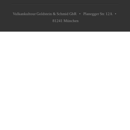
Vulkankultour Goldstein & Schmid GbR • Planegger Str. 12A •
81241 München