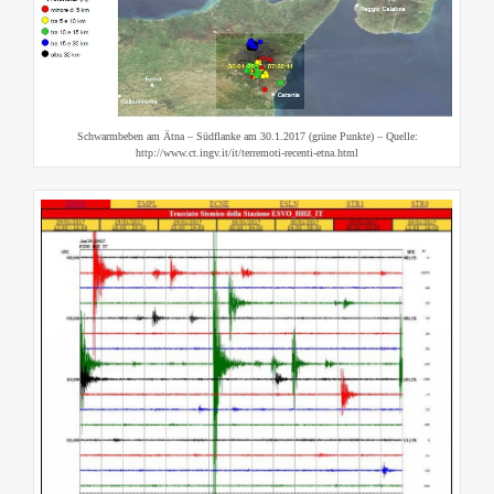
Schwarmbeben am Ätna – Südflanke am 30.1.2017 (grüne Punkte) – Quelle:
http://www.ct.ingv.it/it/terremoti-recenti-etna.html