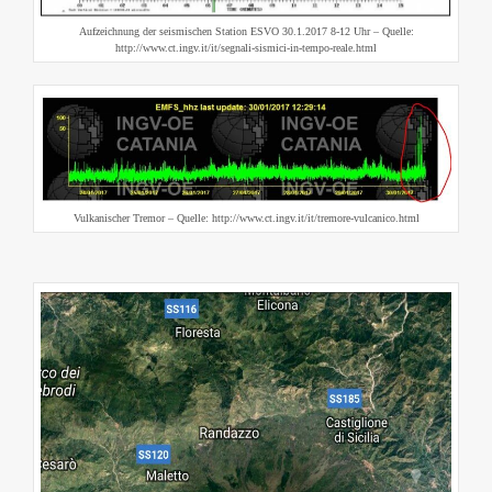
Aufzeichnung der seismischen Station ESVO 30.1.2017 8-12 Uhr – Quelle:
http://www.ct.ingv.it/it/segnali-sismici-in-tempo-reale.html
Vulkanischer Tremor – Quelle: http://www.ct.ingv.it/it/tremore-vulcanico.html