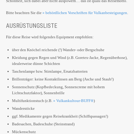
Schönheit, sich dabei aber nicht auspowern… das ist quasi das Reisemotto.
Bitte beachten Sie die
» behördlichen Vorschriften für Vulkanbesteigungen
.
AUSRÜSTUNGSLISTE
Für diese Reise wird folgendes Equipment empfohlen:
über den Knöchel reichende (!) Wander- oder Bergschuhe
Kleidung gegen Regen und Wind (z.B. Goretex-Jacke, Regenüberhose),
idealerweise dünne Schichten
Taschenlampe bzw. Stirnlampe, Ersatzbatterien
Brillenträger: keine Kontaktlinsen am Berg (Asche und Staub!)
Sonnenschutz (Kopfbedeckung, Sonnencreme mit hohem
Lichtschutzfaktor), Sonnenbrille
Multifunktionstuch (z.B.
» Vulkankultour-BUFF®
)
Wanderstöcke
ggf. Medikamente gegen Reisekrankheit (Schiffspassagen!)
Badesachen, Badeschuhe (Steinstrand)
Mückenschutz