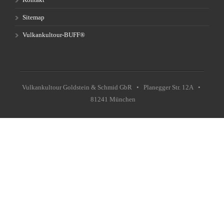
Sitemap
Vulkankultour-BUFF®
Vulkankultour Goldstein & Schmid GbR • Planegger Str. 12A •
81241 München