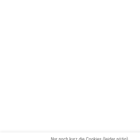
Nur noch kurz die Cookies (leider nötig)