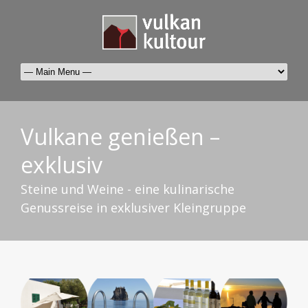
Vulkane genießen –
exklusiv
Steine und Weine - eine kulinarische
Genussreise in exklusiver Kleingruppe