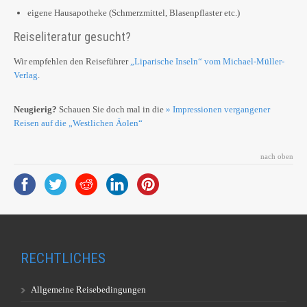
eigene Hausapotheke (Schmerzmittel, Blasenpflaster etc.)
Reiseliteratur gesucht?
Wir empfehlen den Reiseführer
„Liparische Inseln“ vom Michael-Müller-
Verlag
.
Neugierig?
Schauen Sie doch mal in die
» Impressionen vergangener
Reisen auf die „Westlichen Äolen“
nach oben
RECHTLICHES
Allgemeine Reisebedingungen