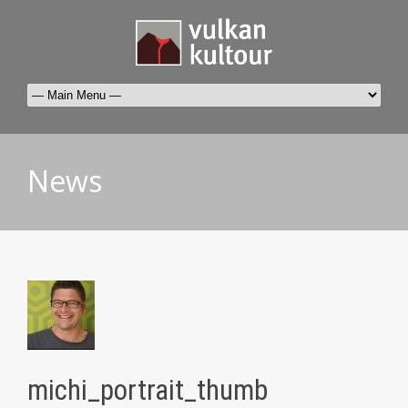
News
michi_portrait_thumb