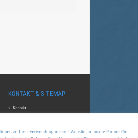
KONTAKT & SITEMAP
Kontakt
Sitemap
Vulkankultour-BUFF®
tionen zu Ihrer Verwendung unserer Website an unsere Partner für