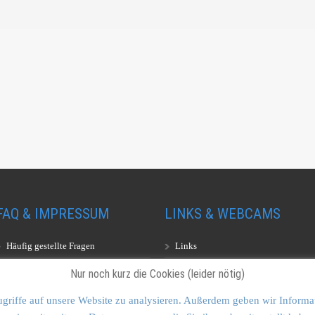
FAQ & IMPRESSUM
LINKS & WEBCAMS
Häufig gestellte Fragen
Links
Impressum
Webcams
Nur noch kurz die Cookies (leider nötig)
griffe auf unsere Website zu analysieren. Außerdem geben wir Informa