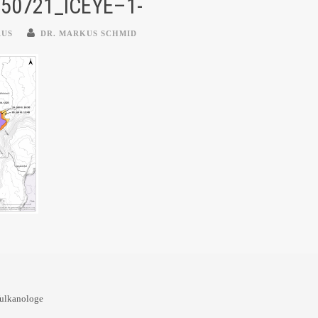
50721_ICEYE–1-
AUS
DR. MARKUS SCHMID
Vulkanologe