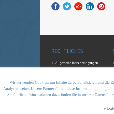
RECHTLICHES
Allgemeine Reisebedingungen
Aufstiegsbestimmungen
Datenschutzerklärung
Wir verwenden Cookies, um Inhalte zu personalisieren und die Zu
Analysen weiter. Unsere Partner führen diese Informationen mögliche
Ausführliche Informationen dazu finden Sie in unserer Datenschut
» Dat