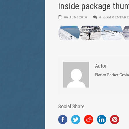
inside package thum
06 JUNI 2016
0 KOMMENTARE
Autor
Florian Becker, Geol
Social Share