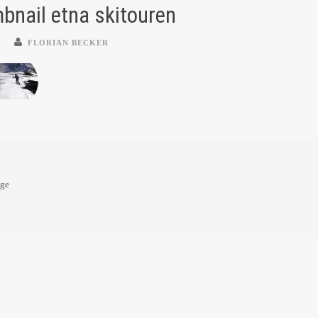
bnail etna skitouren
FLORIAN BECKER
oge