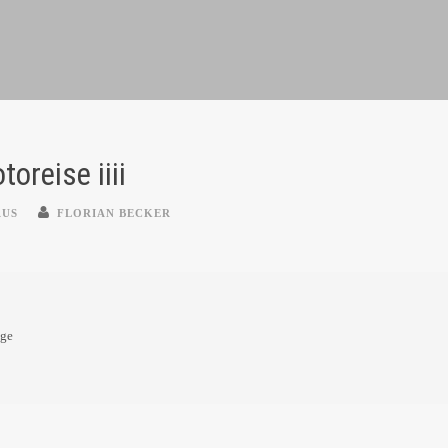
oreise iiii
AUS
FLORIAN BECKER
oge