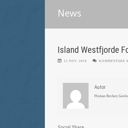
News
Island Westfjorde Fot
12 NOV. 2018
KOMMENTARE 
Autor
Florian Becker, Geol
Social Share