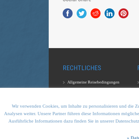
RECHTLICHES
Allgemeine Reisebedingungen
Aufstiegsbestimmungen
Datenschutzerklärung
Wir verwenden Cookies, um Inhalte zu personalisieren und die Zu
Analysen weiter. Unsere Partner führen diese Informationen mögliche
Ausführliche Informationen dazu finden Sie in unserer Datenschut
» Dat