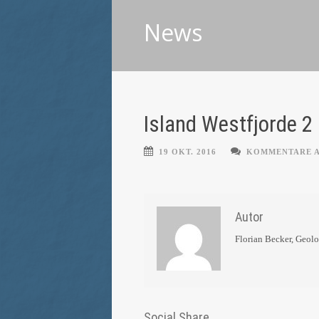
News
Island Westfjorde 2
19 OKT. 2016
KOMMENTARE 
Autor
Florian Becker, Geol
Social Share