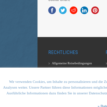
RECHTLICHES
Allgemeine Reisebedingungen
Aufstiegsbestimmungen
Datenschutzerklärung
Wir verwenden Cookies, um Inhalte zu personalisieren und die Zu
Analysen weiter. Unsere Partner führen diese Informationen mögliche
Ausführliche Informationen dazu finden Sie in unserer Datenschut
» Dat