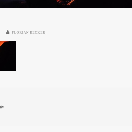
E
FLORIAN BECKER
oge