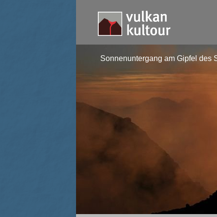
Sonnenuntergang am Gipfel des S