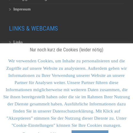
Impressum
LINKS & WEBCAMS
Links
Nur noch kurz die Cookies (leider nötig)
Webcams
Wir verwenden Cookies, um Inhalte zu personalisieren und die
Zugriffe auf unsere Website zu analysieren. Außerdem geben wir
KONTAKT & SITEMAP
Informationen zu Ihrer Verwendung unserer Website an unsere
Partner für Analysen weiter. Unsere Partner führen diese
Kontakt
Informationen möglicherweise mit weiteren Daten zusammen, die
Sitemap
Sie ihnen bereitgestellt haben oder die sie im Rahmen Ihrer Nutzung
der Dienste gesammelt haben. Ausführliche Informationen dazu
Vulkankultour-BUFF®
finden Sie in unserer Datenschutzerklärung. Mit Klick auf
"Akzeptieren" stimmen Sie der Nutzung dieser Dienste zu. Unter
"Cookie-Einstellungen" können Sie Ihre Cookies managen.