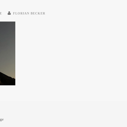
E
FLORIAN BECKER
oge