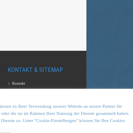
KONTAKT & SITEMAP
Kontakt
Sitemap
Vulkankultour-BUFF®
tionen zu Ihrer Verwendung unserer Website an unsere Partner für
en oder die sie im Rahmen Ihrer Nutzung der Dienste gesammelt haben.
 Dienste zu. Unter "Cookie-Einstellungen" können Sie Ihre Cookies