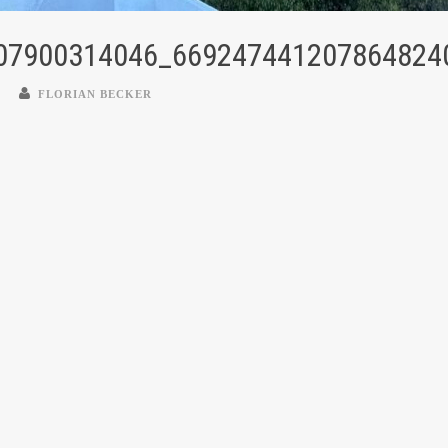
07900314046_669247441207864824
FLORIAN BECKER