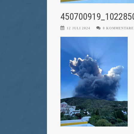
450700919_102285
12 JULI 2024
0 KOMMENTARE