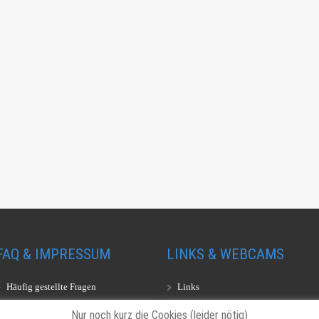
FAQ & IMPRESSUM
LINKS & WEBCAMS
Häufig gestellte Fragen
Links
Impressum
Webcams
Nur noch kurz die Cookies (leider nötig)