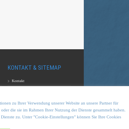
KONTAKT & SITEMAP
Kontakt
Sitemap
Vulkankultour-BUFF®
tionen zu Ihrer Verwendung unserer Website an unsere Partner für
en oder die sie im Rahmen Ihrer Nutzung der Dienste gesammelt haben.
 Dienste zu. Unter "Cookie-Einstellungen" können Sie Ihre Cookies