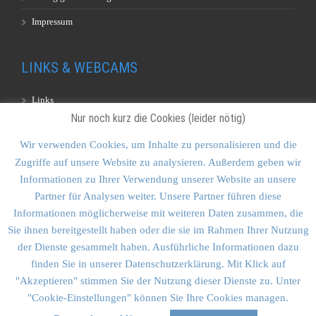
Impressum
LINKS & WEBCAMS
Links
Nur noch kurz die Cookies (leider nötig)
Webcams
Wir verwenden Cookies, um Inhalte zu personalisieren und die
Zugriffe auf unsere Website zu analysieren. Außerdem geben wir
KONTAKT & SITEMAP
Informationen zu Ihrer Verwendung unserer Website an unsere
Partner für Analysen weiter. Unsere Partner führen diese
Kontakt
Informationen möglicherweise mit weiteren Daten zusammen, die
Sitemap
Sie ihnen bereitgestellt haben oder die sie im Rahmen Ihrer Nutzung
der Dienste gesammelt haben. Ausführliche Informationen dazu
Vulkankultour-BUFF®
finden Sie in unserer Datenschutzerklärung. Mit Klick auf
"Akzeptieren" stimmen Sie der Nutzung dieser Dienste zu. Unter
"Cookie-Einstellungen" können Sie Ihre Cookies managen.