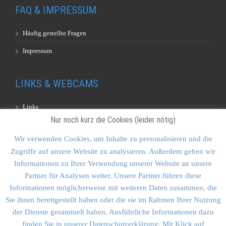
FAQ & IMPRESSUM
Häufig gestellte Fragen
Impressum
LINKS & WEBCAMS
Links
Nur noch kurz die Cookies (leider nötig)
Webcams
Wir verwenden Cookies, um Inhalte zu personalisieren und die
Zugriffe auf unsere Website zu analysieren. Außerdem geben wir
KONTAKT & SITEMAP
Informationen zu Ihrer Verwendung unserer Website an unsere
Partner für Analysen weiter. Unsere Partner führen diese
Kontakt
Informationen möglicherweise mit weiteren Daten zusammen, die
Sitemap
Sie ihnen bereitgestellt haben oder die sie im Rahmen Ihrer Nutzung
der Dienste gesammelt haben. Ausführliche Informationen dazu
Vulkankultour-BUFF®
finden Sie in unserer Datenschutzerklärung. Mit Klick auf