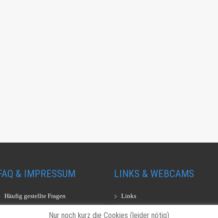
FAQ & IMPRESSUM
LINKS & WEBCAMS
Häufig gestellte Fragen
Links
Impressum
Webcams
Nur noch kurz die Cookies (leider nötig)