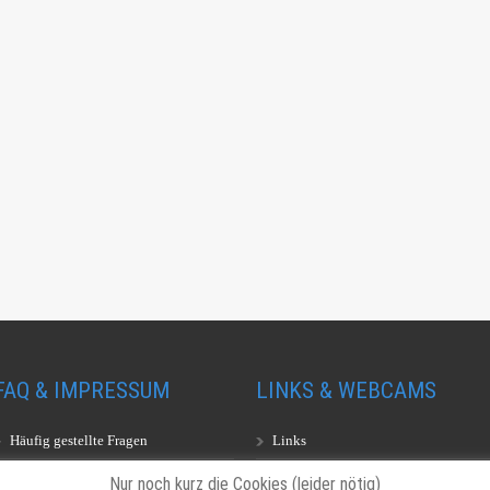
FAQ & IMPRESSUM
LINKS & WEBCAMS
Häufig gestellte Fragen
Links
Impressum
Webcams
Nur noch kurz die Cookies (leider nötig)