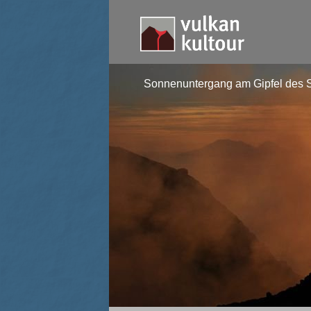
Sonnenuntergang am Gipfel des S