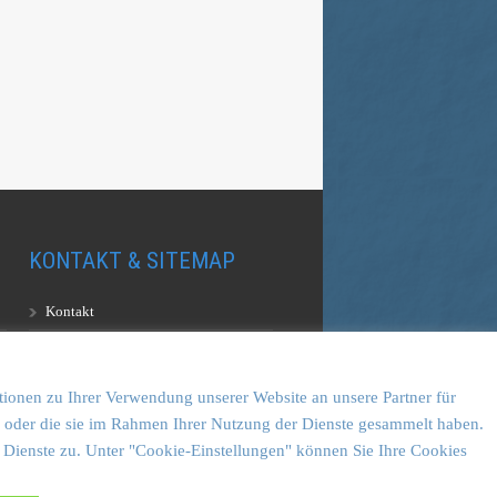
KONTAKT & SITEMAP
Kontakt
Sitemap
Vulkankultour-BUFF®
tionen zu Ihrer Verwendung unserer Website an unsere Partner für
en oder die sie im Rahmen Ihrer Nutzung der Dienste gesammelt haben.
 Dienste zu. Unter "Cookie-Einstellungen" können Sie Ihre Cookies