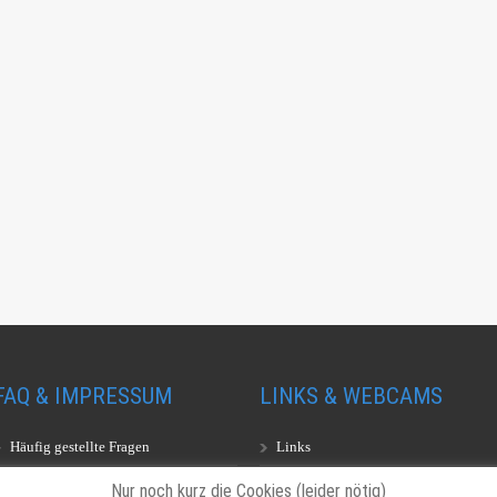
FAQ & IMPRESSUM
LINKS & WEBCAMS
Häufig gestellte Fragen
Links
Impressum
Webcams
Nur noch kurz die Cookies (leider nötig)