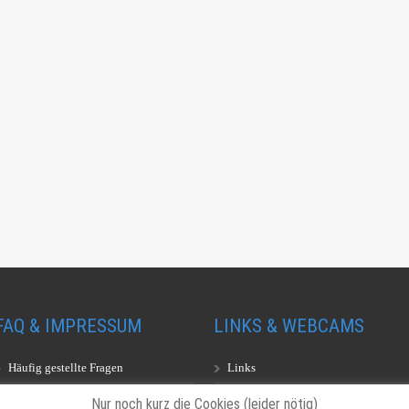
FAQ & IMPRESSUM
LINKS & WEBCAMS
Häufig gestellte Fragen
Links
Impressum
Webcams
Nur noch kurz die Cookies (leider nötig)