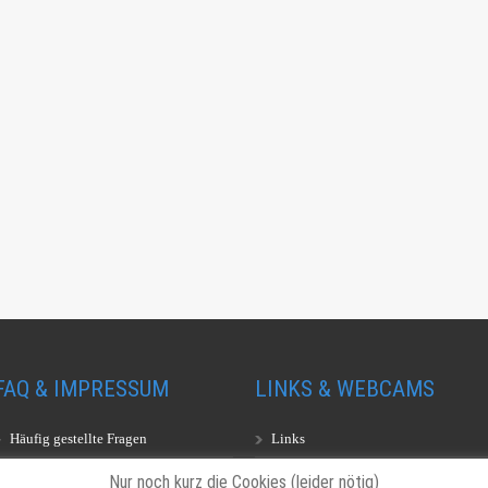
FAQ & IMPRESSUM
LINKS & WEBCAMS
Häufig gestellte Fragen
Links
Impressum
Webcams
Nur noch kurz die Cookies (leider nötig)